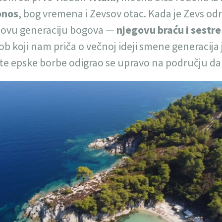
onos
, bog vremena i Zevsov otac. Kada je Zevs odr
novu generaciju bogova —
njegovu braću i sestr
kob koji nam priča o večnoj ideji smene generacija
 te epske borbe odigrao se upravo na području da