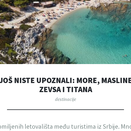
 JOŠ NISTE UPOZNALI: MORE, MASLIN
ZEVSA I TITANA
destinacije
 omiljenih letovališta među turistima iz Srbije. M