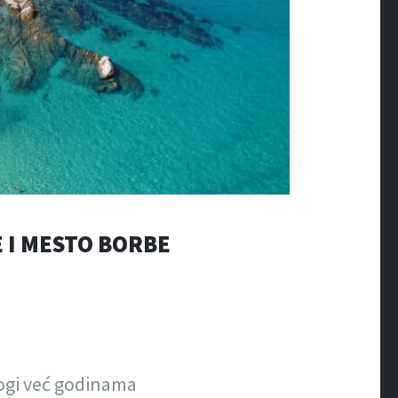
E I MESTO BORBE
nogi već godinama