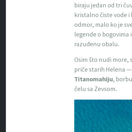
biraju jedan od tri č
kristalno čiste vode 
odmor, malo ko je sves
legende o bogovima i
razuđenu obalu.
Osim što nudi more, s
priče starih Helena —
Titanomahiju
, borb
čelu sa Zevsom.