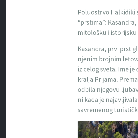
Poluostrvo Halkidiki s
“prstima”: Kasandra, S
mitološku i istorijsk
Kasandra, prvi prst gl
njenim brojnim letoval
iz celog sveta. Ime je
kralja Prijama. Prema
odbila njegovu ljubav
ni kada je najavljival
savremenog turističkog