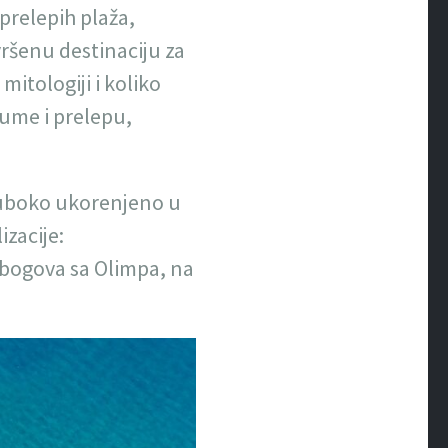
 prelepih plaža,
vršenu destinaciju za
mitologiji i koliko
ume i prelepu,
 duboko ukorenjeno u
izacije:
 bogova sa Olimpa, na