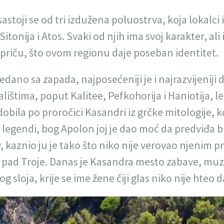
astoji se od tri izdužena poluostrva, koja lokalci i
itonija i Atos. Svaki od njih ima svoj karakter, ali
u priču, što ovom regionu daje poseban identitet.
edano sa zapada, najposećeniji je i najrazvijeniji d
ištima, poput Kalitee, Pefkohorija i Haniotija, let
 dobila po proročici Kasandri iz grčke mitologije, 
 legendi, bog Apolon joj je dao moć da predviđa b
, kaznio ju je tako što niko nije verovao njenim
a pad Troje. Danas je Kasandra mesto zabave, muzik
 sloja, krije se ime žene čiji glas niko nije hteo d