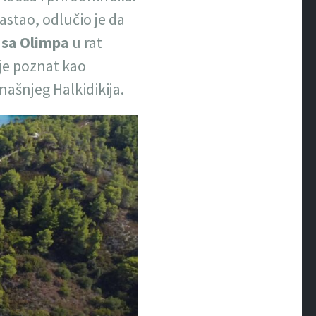
astao, odlučio je da
e sa Olimpa
u rat
 je poznat kao
našnjeg Halkidikija.