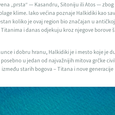
uvena „prsta“ — Kasandru, Sitoniju ili Atos — zbog
i blage klime. Iako većina poznaje Halkidiki kao sa
tan koliko je ovaj region bio značajan u antičkoj 
 Titanima i danas odjekuju kroz njegove borove š
unce i dobru hranu, Halkidiki je i mesto koje je
 posebno u jedan od najvažnijih mitova grčke civil
u između starih bogova – Titana i nove generacije