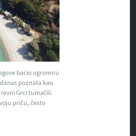
 bogove bacio ogromnu
danas poznata kao
drevni Grci tumačili
svoju priču, često