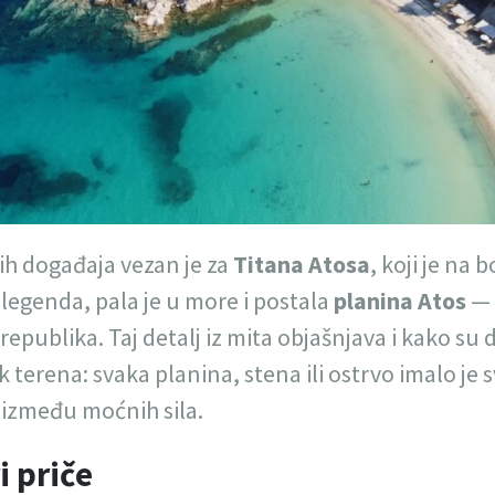
ih događaja vezan je za
Titana Atosa
, koji je na
 legenda, pala je u more i postala
planina Atos
— 
epublika. Taj detalj iz mita objašnjava i kako su 
k terena: svaka planina, stena ili ostrvo imalo je 
između moćnih sila.
i priče