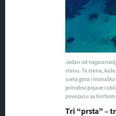
Jedan od najpoznatij
stenu. Ta stena, kaže
sveta gora i monaška r
prirodne pojave i obli
povezanu sa borbom 
Tri “prsta” – tr