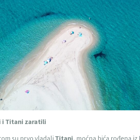
 Titani zaratili
tom su prvo vladali
Titani
, moćna bića rođena iz H