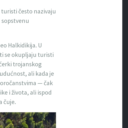
 turisti često nazivaju
 i sopstvenu
eo Halkidikija. U
i se okupljaju turisti
kćerki trojanskog
udućnost, ali kada je
 proročanstvima — čak
e i života, ali ispod
a čuje.