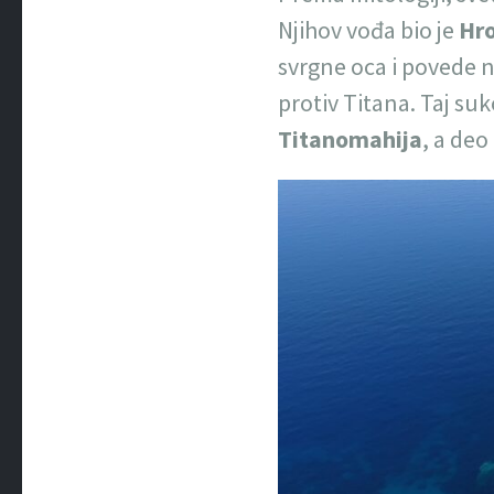
Njihov vođa bio je
Hr
svrgne oca i povede 
protiv Titana. Taj su
Titanomahija
, a deo