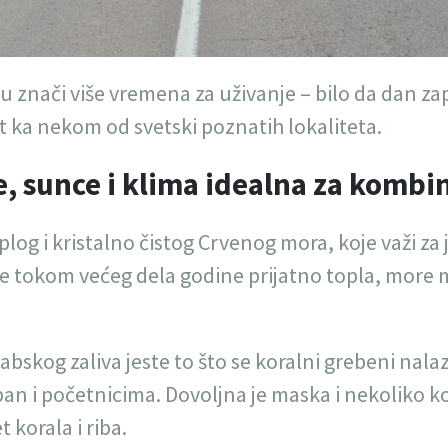
 znači više vremena za uživanje – bilo da dan z
et ka nekom od svetski poznatih lokaliteta.
e, sunce i klima idealna za komb
plog i kristalno čistog Crvenog mora, koje važi za
je tokom većeg dela godine prijatno topla, more 
skog zaliva jeste to što se koralni grebeni nalaze
an i početnicima. Dovoljna je maska i nekoliko k
t korala i riba.