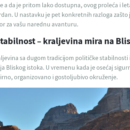
 a da je pritom lako dostupna, ovog proleća i leta
rdan. U nastavku je pet konkretnih razloga zašto 
bor za vašu narednu avanturu.
stabilnost – kraljevina mira na Bl
ljevina sa dugom tradicijom političke stabilnosti i
a Bliskog istoka. U vremenu kada je osećaj sigurn
irno, organizovano i gostoljubivo okruženje.