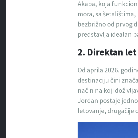
Akaba, koja funkcioni
mora, sa šetalištima,
bezbrižno od prvog da
predstavlja idealan b
2. Direktan le
Od aprila 2026. godi
destinaciju čini znač
način na koji doživlja
Jordan postaje jedno
letovanje, drugačije 