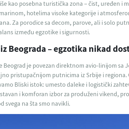
še kao posebna turistička zona – čist, uređen i 
 marinom, hotelima visoke kategorije i atmosfero
na. Za porodice sa decom, parove, ali i solo put
alans između egzotike i sigurnosti.
t iz Beograda – egzotika nikad dos
ne Beograd je povezan direktnom avio-linijom sa 
ajno pristupačnijom putnicima iz Srbije i regiona
vamo Bliski istok: umesto daleke i logistički zahte
stavan i komforan izbor za produženi vikend, pro
od svega na šta smo navikli.