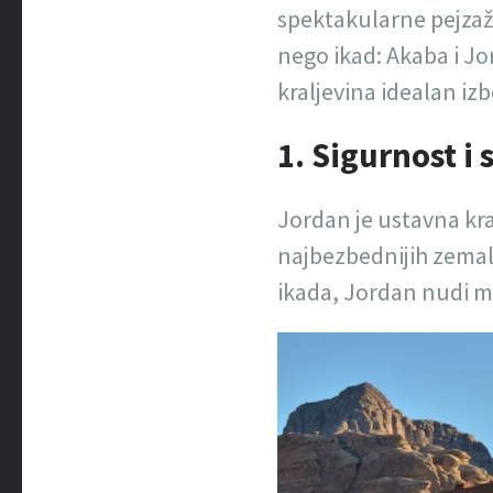
spektakularne pejzaže
nego ikad: Akaba i Jo
kraljevina idealan iz
1. Sigurnost i 
Jordan je ustavna kra
najbezbednijih zemalj
ikada, Jordan nudi m