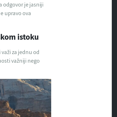
 odgovor je jasniji
je upravo ova
iskom istoku
 važi za jednu od
osti važniji nego