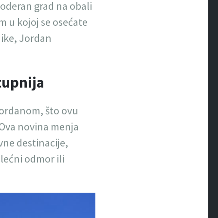
moderan grad na obali
m u kojoj se osećate
nike, Jordan
tupnija
Jordanom, što ovu
. Ova novina menja
vne destinacije,
lećni odmor ili