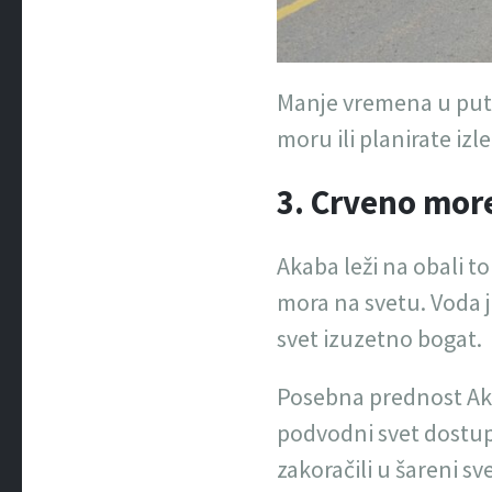
Manje vremena u putu
moru ili planirate izl
3. Crveno mor
Akaba leži na obali to
mora na svetu. Voda 
svet izuzetno bogat.
Posebna prednost Akab
podvodni svet dostup
zakoračili u šareni sve