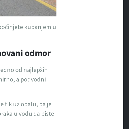
apočinjete kupanjem u
inovani odmor
 jedno od najlepših
mirno, a podvodni
 tik uz obalu, pa je
oraka u vodu da biste