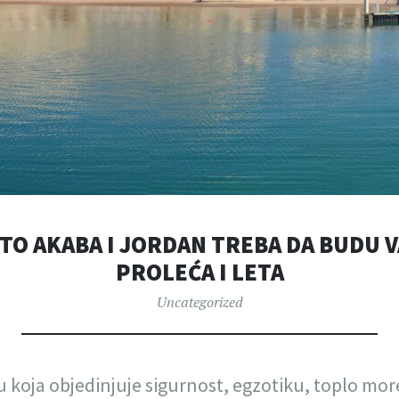
TO AKABA I JORDAN TREBA DA BUDU 
PROLEĆA I LETA
Uncategorized
u koja objedinjuje sigurnost, egzotiku, toplo more