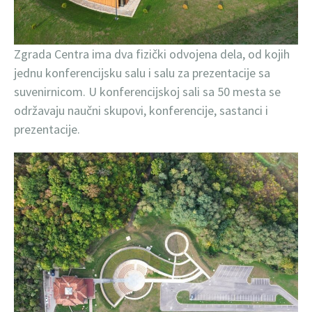
Zgrada Centra ima dva fizički odvojena dela, od kojih
jednu konferencijsku salu i salu za prezentacije sa
suvenirnicom. U konferencijskoj sali sa 50 mesta se
održavaju naučni skupovi, konferencije, sastanci i
prezentacije.