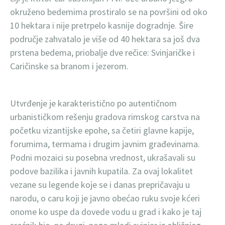
okruženo bedemima prostiralo se na površini od oko
10 hektara i nije pretrpelo kasnije dogradnje. Šire
područje zahvatalo je više od 40 hektara sa još dva
prstena bedema, priobalje dve rečice: Svinjaričke i
Caričinske sa branom i jezerom.
Utvrđenje je karakteristično po autentičnom
urbanističkom rešenju gradova rimskog carstva na
početku vizantijske epohe, sa četiri glavne kapije,
forumima, termama i drugim javnim građevinama.
Podni mozaici su posebna vrednost, ukrašavali su
podove bazilika i javnih kupatila. Za ovaj lokalitet
vezane su legende koje se i danas prepričavaju u
narodu, o caru koji je javno obećao ruku svoje kćeri
onome ko uspe da dovede vodu u grad i kako je taj