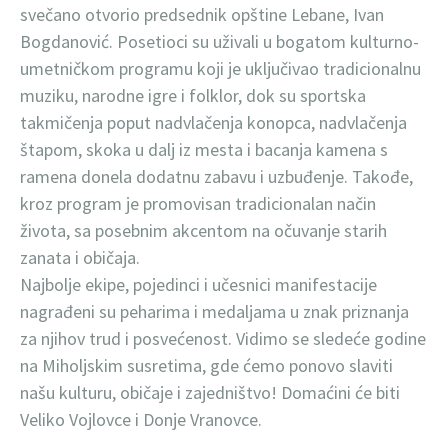
svečano otvorio predsednik opštine Lebane, Ivan
Bogdanović. Posetioci su uživali u bogatom kulturno-
umetničkom programu koji je uključivao tradicionalnu
muziku, narodne igre i folklor, dok su sportska
takmičenja poput nadvlačenja konopca, nadvlačenja
štapom, skoka u dalj iz mesta i bacanja kamena s
ramena donela dodatnu zabavu i uzbuđenje. Takođe,
kroz program je promovisan tradicionalan način
života, sa posebnim akcentom na očuvanje starih
zanata i običaja.
Najbolje ekipe, pojedinci i učesnici manifestacije
nagrađeni su peharima i medaljama u znak priznanja
za njihov trud i posvećenost. Vidimo se sledeće godine
na Miholjskim susretima, gde ćemo ponovo slaviti
našu kulturu, običaje i zajedništvo! Domaćini će biti
Veliko Vojlovce i Donje Vranovce.