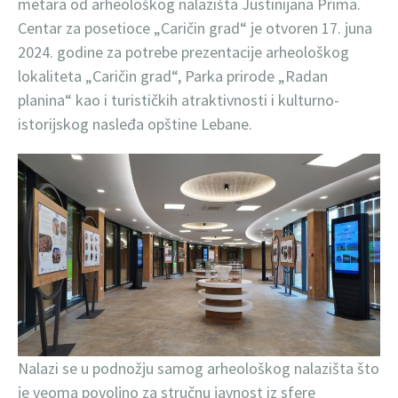
metara od arheološkog nalazišta Justinijana Prima.
Centar za posetioce „Caričin grad“ je otvoren 17. juna
2024. godine za potrebe prezentacije arheološkog
lokaliteta „Caričin grad“, Parka prirode „Radan
planina“ kao i turističkih atraktivnosti i kulturno-
istorijskog nasleđa opštine Lebane.
Nalazi se u podnožju samog arheološkog nalazišta što
je veoma povoljno za stručnu javnost iz sfere