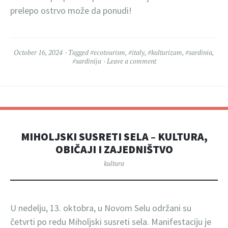
prelepo ostrvo može da ponudi!
October 16, 2024
Tagged
#ecotourism
,
#italy
,
#kulturizam
,
#sardinia
,
#sardinija
Leave a comment
MIHOLJSKI SUSRETI SELA – KULTURA,
OBIČAJI I ZAJEDNIŠTVO
kultura
U nedelju, 13. oktobra, u Novom Selu održani su
četvrti po redu Miholjski susreti sela. Manifestaciju je