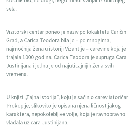
srećnik bio, ne drugi, nego mladi svinjar iz obližnjeg
sela.
Vizitorski centar poneo je naziv po lokalitetu Caričin
Grad, a Carica Teodora bila je – po mnogima,
najmoćnija žena u istoriji Vizantije – carevine koja je
trajala 1000 godina. Carica Teodora je supruga Cara
Justinijana i jedna je od najuticajnijih žena svih
vremena.
U knjizi ,,Tajna istorija”, koju je sačinio carev istoričar
Prokopije, slikovito je opisana njena ličnost jakog
karaktera, nepokolebljive volje, koja je ravnopravno
vladala uz cara Justinijana.