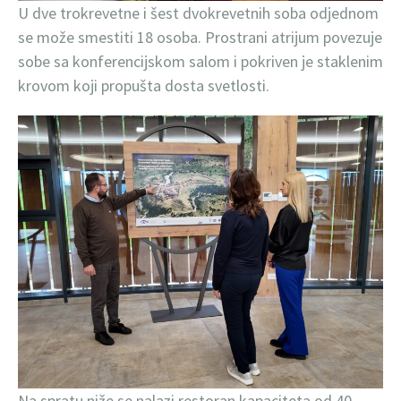
U dve trokrevetne i šest dvokrevetnih soba odjednom
se može smestiti 18 osoba. Prostrani atrijum povezuje
sobe sa konferencijskom salom i pokriven je staklenim
krovom koji propušta dosta svetlosti.
Na spratu niže se nalazi restoran kapaciteta od 40