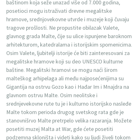
baštinom koja seže unazad više od 7.000 godina,
posetioci mogu istraživati drevne megalitske
hramove, srednjovekovne utvrde i muzeje koji čuvaju
tragove prošlosti. Ne propustite obilazak Valete,
glavnog grada Malte, čije su ulice ispunjene baroknom
arhitekturom, katedralama i istorijskim spomenicima.
Osim Valete, ljubitelji istorije će biti zainteresovani za
megalitske hramove koji su deo UNESCO kulturne
baštine. Megalitski hramovi se mogu naći širom
malteškog arhipelaga ali među najposećenijima su
Gigantija na ostrvu Gozo kao i Hađar Im i Mnajdra na
glavnom ostrvu Malte. Osim neolitske i
srednjevekovne rute tu je i kulturno istorijsko nasleđe
Malte tokom perioda drugog svetskog rata gde je
stanovnišrvo Malte pretrpelo velika razaranja. Možete
posetiti muzej Malta at War, gde ćete posetiti
podzemna skloništa i videti kako su ljudi živeli tokom