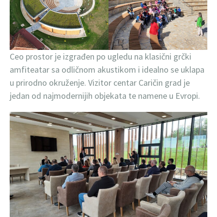
Ceo prostor je izgrađen po ugledu na klasični grčki
amfiteatar sa odličnom akustikom i idealno se uklapa
u prirodno okruženje. Vizitor centar Caričin grad je
jedan od najmodernijih objekata te namene u Evropi.