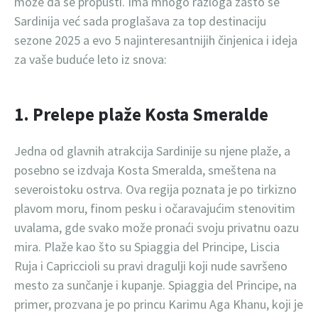
može da se propusti. Ima mnogo razloga zašto se
Sardinija već sada proglašava za top destinaciju
sezone 2025 a evo 5 najinteresantnijih činjenica i ideja
za vaše buduće leto iz snova:
1. Prelepe plaže Kosta Smeralde
Jedna od glavnih atrakcija Sardinije su njene plaže, a
posebno se izdvaja Kosta Smeralda, smeštena na
severoistoku ostrva. Ova regija poznata je po tirkizno
plavom moru, finom pesku i očaravajućim stenovitim
uvalama, gde svako može pronaći svoju privatnu oazu
mira. Plaže kao što su Spiaggia del Principe, Liscia
Ruja i Capriccioli su pravi dragulji koji nude savršeno
mesto za sunčanje i kupanje. Spiaggia del Principe, na
primer, prozvana je po princu Karimu Aga Khanu, koji je