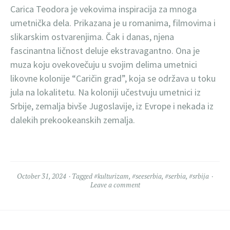
Carica Teodora je vekovima inspiracija za mnoga
umetnička dela. Prikazana je u romanima, filmovima i
slikarskim ostvarenjima. Čak i danas, njena
fascinantna ličnost deluje ekstravagantno. Ona je
muza koju ovekovečuju u svojim delima umetnici
likovne kolonije “Caričin grad”, koja se održava u toku
jula na lokalitetu. Na koloniji učestvuju umetnici iz
Srbije, zemalja bivše Jugoslavije, iz Evrope i nekada iz
dalekih prekookeanskih zemalja.
October 31, 2024
Tagged
#kulturizam
,
#seeserbia
,
#serbia
,
#srbija
Leave a comment