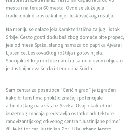
mesta i na terasi 60 mesta. Ovde se služe jela
tradicionalne srpske kuhinje i leskovačkog roštilja.
Na meniju se nalaze jela karakteristična za jug i istok
Srbije. Često gosti dođu baš zbog domaće pite propeć,
jela od mesa Sprža, slanog namaza od paprika Ajvara i
Ljutenice, Leskovačkog roštilja i gotovih jela.
Specijalitet koji možete naručiti samo u ovom objektu
je Justinijanova šnicla i Teodorina šnicla.
Sam centar za posetioce “Caričin grad” je izgrađen
kako bi turistima približio značaj i potencijale
arheološkog nalazišta iz 6 veka. Ovaj lokalitet od
izuzetnog značaja predstavlja ostatke arhitekture
ranovizantijskog crkvenog centra “Justinijane prime”
čiji je ktitor car Justinijan Prvi. Uže urbano jezgro