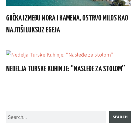
GRČKA IZMEĐU MORA I KAMENA, OSTRVO MILOS KAO
NAJTIŠI LUKSUZ EGEJA
NEDELJA TURSKE KUHINJE: “NASLEĐE ZA STOLOM”
Search
SEARCH