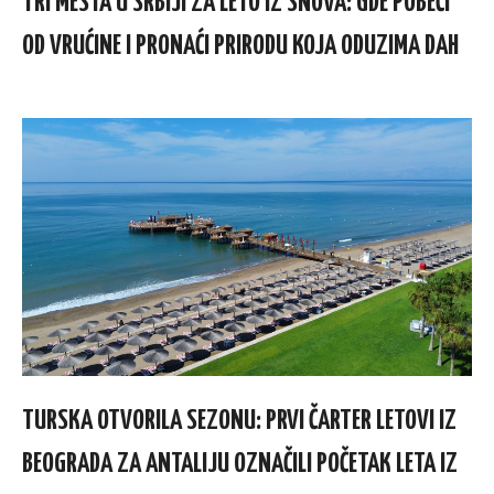
TRI MESTA U SRBIJI ZA LETO IZ SNOVA: GDE POBEĆI
OD VRUĆINE I PRONAĆI PRIRODU KOJA ODUZIMA DAH
TURSKA OTVORILA SEZONU: PRVI ČARTER LETOVI IZ
BEOGRADA ZA ANTALIJU OZNAČILI POČETAK LETA IZ