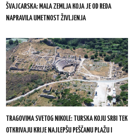
ŠVAJCARSKA: MALA ZEMLJA KOJA JE OD REDA
NAPRAVILA UMETNOST ŽIVLJENJA
TRAGOVIMA SVETOG NIKOLE: TURSKA KOJU SRBI TEK
OTKRIVAJU KRIJE NAJLEPŠU PEŠČANU PLAŽU I