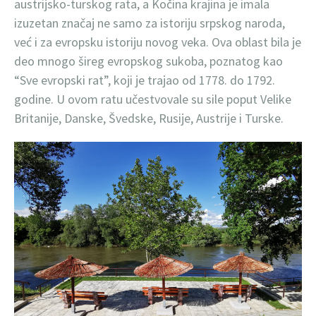
austrijsko-turskog rata, a Kočina krajina je imala
izuzetan značaj ne samo za istoriju srpskog naroda,
već i za evropsku istoriju novog veka. Ova oblast bila je
deo mnogo šireg evropskog sukoba, poznatog kao
“Sve evropski rat”, koji je trajao od 1778. do 1792.
godine. U ovom ratu učestvovale su sile poput Velike
Britanije, Danske, Švedske, Rusije, Austrije i Turske.