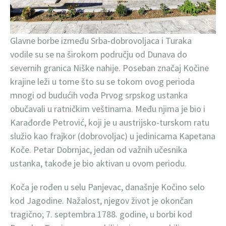
Glavne borbe između Srba-dobrovoljaca i Turaka
vodile su se na širokom području od Dunava do
severnih granica Niške nahije. Poseban značaj Kočine
krajine leži u tome što su se tokom ovog perioda
mnogi od budućih vođa Prvog srpskog ustanka
obučavali u ratničkim veštinama. Među njima je bio i
Karađorđe Petrović, koji je u austrijsko-turskom ratu
služio kao frajkor (dobrovoljac) u jedinicama Kapetana
Koče. Petar Dobrnjac, jedan od važnih učesnika
ustanka, takođe je bio aktivan u ovom periodu.
Koča je rođen u selu Panjevac, današnje Kočino selo
kod Jagodine. Nažalost, njegov život je okončan
tragično; 7. septembra 1788. godine, u borbi kod