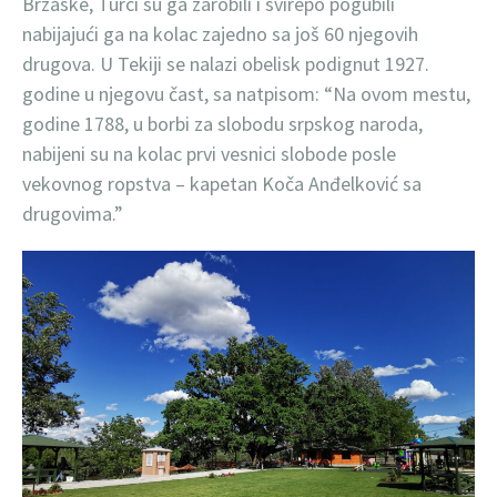
Brzaske, Turci su ga zarobili i svirepo pogubili
nabijajući ga na kolac zajedno sa još 60 njegovih
drugova. U Tekiji se nalazi obelisk podignut 1927.
godine u njegovu čast, sa natpisom: “Na ovom mestu,
godine 1788, u borbi za slobodu srpskog naroda,
nabijeni su na kolac prvi vesnici slobode posle
vekovnog ropstva – kapetan Koča Anđelković sa
drugovima.”