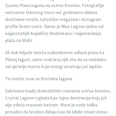
čuvenu Plavu lagunu na ostrvu Komino. Fotografije
nestvarno tirkiznog mora već godinama obilaze
društvene mreže, turističke magazine i Instagram
profile širom sveta. Danas je Blue Lagoon jedno od
najpoznatijih kupališta Mediterana i najposećenija
plaža na Malti.
Ali dok hiljade turista svakodnevno odlaze pravo ka
Plavoj laguni, samo mali broj njih zna da se nedaleko
od nje krije mesto koje mnogi smatraju još lepšim.
To mesto zove se Kristalna laguna.
Sakrivena među dramatičnim stenama ostrva Komino,
Crystal Lagoon izgleda kao tajna destinacija koju još
nije otkrio masovni turizam. More je ovde toliko
providno da brodovi deluju kao da lebde iznad stena i