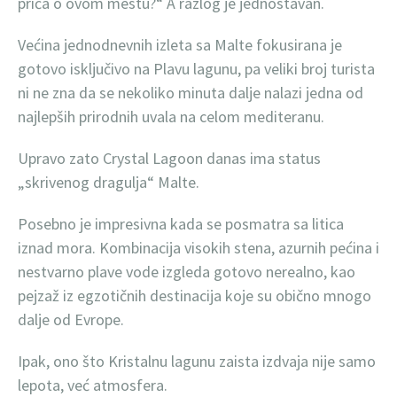
priča o ovom mestu?“ A razlog je jednostavan.
Većina jednodnevnih izleta sa Malte fokusirana je
gotovo isključivo na Plavu lagunu, pa veliki broj turista
ni ne zna da se nekoliko minuta dalje nalazi jedna od
najlepših prirodnih uvala na celom mediteranu.
Upravo zato Crystal Lagoon danas ima status
„skrivenog dragulja“ Malte.
Posebno je impresivna kada se posmatra sa litica
iznad mora. Kombinacija visokih stena, azurnih pećina i
nestvarno plave vode izgleda gotovo nerealno, kao
pejzaž iz egzotičnih destinacija koje su obično mnogo
dalje od Evrope.
Ipak, ono što Kristalnu lagunu zaista izdvaja nije samo
lepota, već atmosfera.