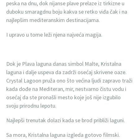
peska na dnu, dok nijanse plave prelaze iz tirkizne u
duboku smaragdnu boju kakva se retko viđa čak i na
najlepšim mediteranskim destinacijama.
I upravo u tome leži njena najveća magija.
Dok je Plava laguna danas simbol Malte, Kristalna
laguna i dalje uspeva da zadrži osećaj skrivene oaze.
Crystal Lagoon pruža ono što većina ljudi zapravo traži
kada dođe na Mediteran, mir, nestvarno čistu vodu i
osećaj da ste pronašli mesto koje još nije izgubilo
svoju prirodnu lepotu.
Najlepši trenutak dolazi kada se brod približi laguni.
Sa mora, Kristalna laguna izgleda gotovo filmski.