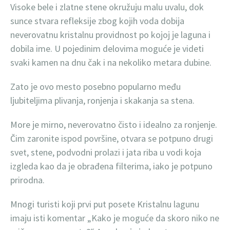
Visoke bele i zlatne stene okružuju malu uvalu, dok
sunce stvara refleksije zbog kojih voda dobija
neverovatnu kristalnu providnost po kojoj je laguna i
dobila ime. U pojedinim delovima moguće je videti
svaki kamen na dnu čak i na nekoliko metara dubine.
Zato je ovo mesto posebno popularno među
ljubiteljima plivanja, ronjenja i skakanja sa stena.
More je mirno, neverovatno čisto i idealno za ronjenje.
Čim zaronite ispod površine, otvara se potpuno drugi
svet, stene, podvodni prolazi i jata riba u vodi koja
izgleda kao da je obrađena filterima, iako je potpuno
prirodna.
Mnogi turisti koji prvi put posete Kristalnu lagunu
imaju isti komentar „Kako je moguće da skoro niko ne