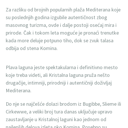
Za razliku od brojnih popularnih plaža Mediterana koje
su poslednjih godina izgubile autentičnost zbog
masovnog turizma, ovde i dalje postoji osećaj mira i
prirode. Čak i tokom leta moguće je pronaći trenutke
kada more deluje potpuno tiho, dok se zvuk talasa
odbija od stena Komina.
Plava laguna jeste spektakularna i definitivno mesto
koje treba videti, ali Kristalna laguna pruža nešto
drugačije, intimniji, prirodniji i autentičniji doživljaj
Mediterana.
Do nje se najčešće dolazi brodom iz Bugibbe, Slieme ili
Cirkewwe, a veliki broj tura danas uključuje upravo
zaustavljanje u Kristalnoj laguni kao jednom od
najlepših delova izleta oko Komina. Posebno su