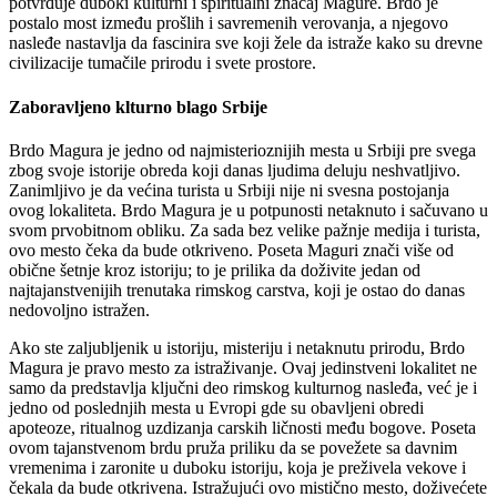
potvrđuje duboki kulturni i spiritualni značaj Magure. Brdo je
postalo most između prošlih i savremenih verovanja, a njegovo
nasleđe nastavlja da fascinira sve koji žele da istraže kako su drevne
civilizacije tumačile prirodu i svete prostore.
Zaboravljeno klturno blago Srbije
Brdo Magura je jedno od najmisterioznijih mesta u Srbiji pre svega
zbog svoje istorije obreda koji danas ljudima deluju neshvatljivo.
Zanimljivo je da većina turista u Srbiji nije ni svesna postojanja
ovog lokaliteta. Brdo Magura je u potpunosti netaknuto i sačuvano u
svom prvobitnom obliku. Za sada bez velike pažnje medija i turista,
ovo mesto čeka da bude otkriveno. Poseta Maguri znači više od
obične šetnje kroz istoriju; to je prilika da doživite jedan od
najtajanstvenijih trenutaka rimskog carstva, koji je ostao do danas
nedovoljno istražen.
Ako ste zaljubljenik u istoriju, misteriju i netaknutu prirodu, Brdo
Magura je pravo mesto za istraživanje. Ovaj jedinstveni lokalitet ne
samo da predstavlja ključni deo rimskog kulturnog nasleđa, već je i
jedno od poslednjih mesta u Evropi gde su obavljeni obredi
apoteoze, ritualnog uzdizanja carskih ličnosti među bogove. Poseta
ovom tajanstvenom brdu pruža priliku da se povežete sa davnim
vremenima i zaronite u duboku istoriju, koja je preživela vekove i
čekala da bude otkrivena. Istražujući ovo mistično mesto, doživećete