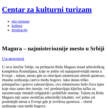
Centar za kulturni turizam
Menu
Skip
eko turizam
to
kultura
content
destinacije
Magura – najmisterioznije mesto u Srbiji
Uncategorized
U srcu istočne Srbije, na prelepom Brdu Magura iznad arheološkog
kompleksa Romulijana, krije se jedno od najtajanstvenijih mesta u
Evropi – tulum, mesto gde su obavljani misteriozni obredi apoteoze,
ritualna uzdizanja careva među bogove. Iako danas teško
pristupačno i gotovo zaboravljeno, ovo misteriozno brdo čuva tajne
koje nisu samo deo istorije, već predstavljaju ključnu tačku za
razumevanje rimskih religijskih i političkih sistema. Tulum na Brdu
Magura nije samo neobičan arheološki lokalitet, već jedno od
poslednjih mesta u Evropi gde je izvršena apoteoza – obred
uzdizanja cara među bogove.