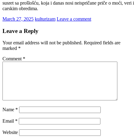
susret sa prošlošću, koja i danas nosi neispričane priče o moći, veri i
carskim obredima.
March 27, 2025
kulturizam
Leave a comment
Leave a Reply
Your email address will not be published.
Required fields are
marked
*
Comment
*
Name
*
Email
*
Website