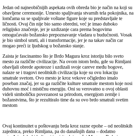
Jedan od najneobičnijih aspekata ovih obreda bio je način na koji su
obavljene ceremonije. Umesto spaljivanja stvarnih tela pokojnika, na
lomčama su se spaljivale voštane figure koje su predstavljale te
ličnosti. Ovaj čin nije bio samo obredni, već je imao duboko
religijsko značenje, jer je uzdizanje cara prema bogovima
omogućavalo božansko prepoznavanje vladara u budućnosti. Vosak
je bio simbol smrti, ali i transformacije, jer je na takav način car
mogao preći iz ljudskog u božansko stanje.
Zaista je fascinantno što je Brdo Magura kroz istoriju bilo sveto
mesto za različite civilizacije. Na ovom istom brdu, gde su Rimljani
obavljali obrede apoteoze i uzdizali svoje careve među bogove,
nalaze se i tragovi neolitskih civilizacija koje su ovu lokaciju
smatrale svetom. Ovo mesto je kroz vekove očigledno imalo
poseban značaj, jer su ga različite kulture smatrale mestom koje nosi
duhovnu moć i mističnu energiju. Oni su verovatno u ovoj oblasti
videli simboličku povezanost sa prirodom, energijom zemlje i
božanstvima, što je rezultiralo time da su ovo brdo smatrali svetim
mestom
Ovaj kontinuitet u poštovanju brda kroz razne epohe – od neolitskih
zajednica, preko Rimljana, pa do današnjih dana – dodatno