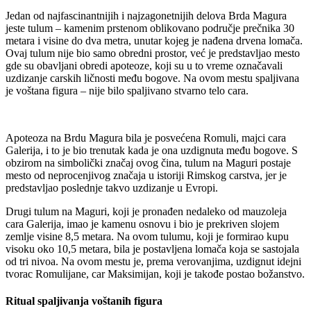
Jedan od najfascinantnijih i najzagonetnijih delova Brda Magura
jeste tulum – kamenim prstenom oblikovano područje prečnika 30
metara i visine do dva metra, unutar kojeg je nađena drvena lomača.
Ovaj tulum nije bio samo obredni prostor, već je predstavljao mesto
gde su obavljani obredi apoteoze, koji su u to vreme označavali
uzdizanje carskih ličnosti među bogove. Na ovom mestu spaljivana
je voštana figura – nije bilo spaljivano stvarno telo cara.
Apoteoza na Brdu Magura bila je posvećena Romuli, majci cara
Galerija, i to je bio trenutak kada je ona uzdignuta među bogove. S
obzirom na simbolički značaj ovog čina, tulum na Maguri postaje
mesto od neprocenjivog značaja u istoriji Rimskog carstva, jer je
predstavljao poslednje takvo uzdizanje u Evropi.
Drugi tulum na Maguri, koji je pronađen nedaleko od mauzoleja
cara Galerija, imao je kamenu osnovu i bio je prekriven slojem
zemlje visine 8,5 metara. Na ovom tulumu, koji je formirao kupu
visoku oko 10,5 metara, bila je postavljena lomača koja se sastojala
od tri nivoa. Na ovom mestu je, prema verovanjima, uzdignut idejni
tvorac Romulijane, car Maksimijan, koji je takođe postao božanstvo.
Ritual spaljivanja voštanih figura