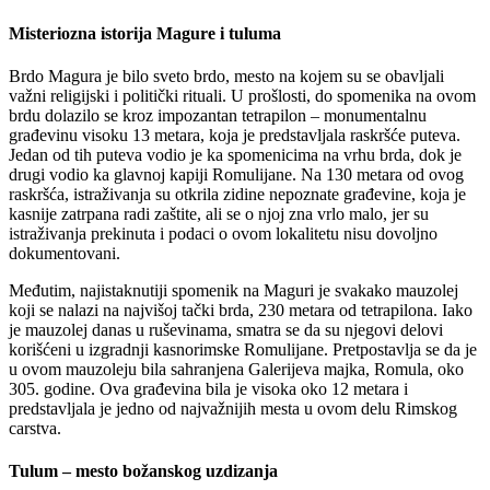
Misteriozna istorija Magure i tuluma
Brdo Magura je bilo sveto brdo, mesto na kojem su se obavljali
važni religijski i politički rituali. U prošlosti, do spomenika na ovom
brdu dolazilo se kroz impozantan tetrapilon – monumentalnu
građevinu visoku 13 metara, koja je predstavljala raskršće puteva.
Jedan od tih puteva vodio je ka spomenicima na vrhu brda, dok je
drugi vodio ka glavnoj kapiji Romulijane. Na 130 metara od ovog
raskršća, istraživanja su otkrila zidine nepoznate građevine, koja je
kasnije zatrpana radi zaštite, ali se o njoj zna vrlo malo, jer su
istraživanja prekinuta i podaci o ovom lokalitetu nisu dovoljno
dokumentovani.
Međutim, najistaknutiji spomenik na Maguri je svakako mauzolej
koji se nalazi na najvišoj tački brda, 230 metara od tetrapilona. Iako
je mauzolej danas u ruševinama, smatra se da su njegovi delovi
korišćeni u izgradnji kasnorimske Romulijane. Pretpostavlja se da je
u ovom mauzoleju bila sahranjena Galerijeva majka, Romula, oko
305. godine. Ova građevina bila je visoka oko 12 metara i
predstavljala je jedno od najvažnijih mesta u ovom delu Rimskog
carstva.
Tulum – mesto božanskog uzdizanja