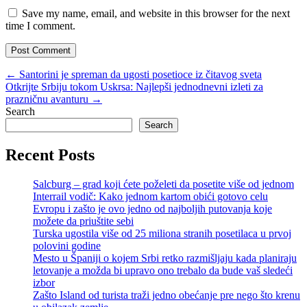
Save my name, email, and website in this browser for the next
time I comment.
Post
←
Santorini je spreman da ugosti posetioce iz čitavog sveta
Otkrijte Srbiju tokom Uskrsa: Najlepši jednodnevni izleti za
navigation
prazničnu avanturu
→
Widgets
Search
Search
Recent Posts
Salcburg – grad koji ćete poželeti da posetite više od jednom
Interrail vodič: Kako jednom kartom obići gotovo celu
Evropu i zašto je ovo jedno od najboljih putovanja koje
možete da priuštite sebi
Turska ugostila više od 25 miliona stranih posetilaca u prvoj
polovini godine
Mesto u Španiji o kojem Srbi retko razmišljaju kada planiraju
letovanje a možda bi upravo ono trebalo da bude vaš sledeći
izbor
Zašto Island od turista traži jedno obećanje pre nego što krenu