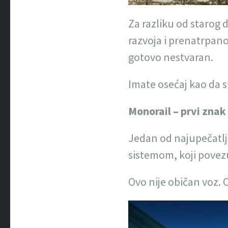
Za razliku od starog 
razvoja i prenatrpano
gotovo nestvaran.
Imate osećaj kao da s
Monorail – prvi znak
Jedan od najupečatlj
sistemom, koji povezu
Ovo nije običan voz. O