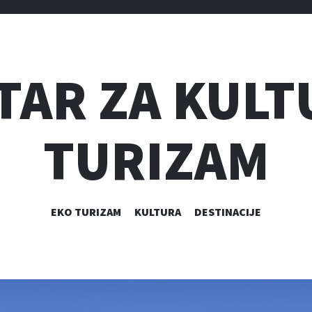
TAR ZA KULT
TURIZAM
SKIP
EKO TURIZAM
KULTURA
DESTINACIJE
TO
CONTENT