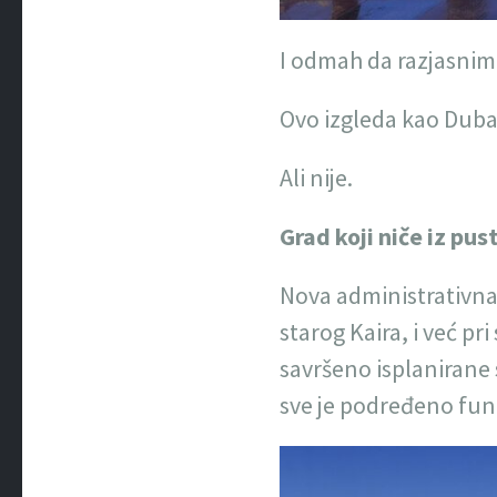
I odmah da razjasnimo
Ovo izgleda kao Duba
Ali nije.
Grad koji niče iz pus
Nova administrativna 
starog Kaira, i već pr
savršeno isplanirane s
sve je podređeno funkc