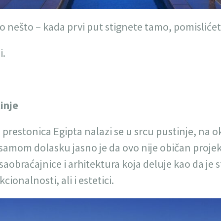
 nešto – kada prvi put stignete tamo, pomislićete i
i.
tinje
prestonica Egipta nalazi se u srcu pustinje, na 
i samom dolasku jasno je da ovo nije običan projek
aobraćajnice i arhitektura koja deluje kao da je s
ionalnosti, ali i estetici.