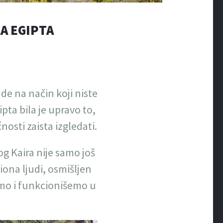
CA EGIPTA
de na način koji niste
pta bila je upravo to,
osti zaista izgledati.
g Kaira nije samo još
liona ljudi, osmišljen
dimo i funkcionišemo u