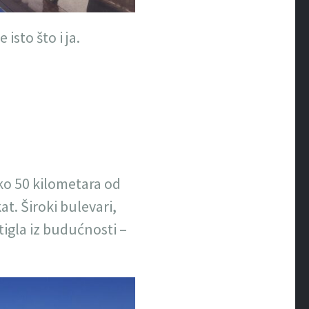
sto što i ja.
oko 50 kilometara od
at. Široki bulevari,
tigla iz budućnosti –