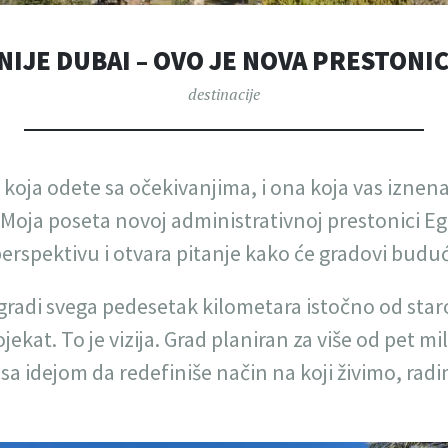
NIJE DUBAI – OVO JE NOVA PRESTONI
destinacije
koja odete sa očekivanjima, i ona koja vas iznena
 Moja poseta novoj administrativnoj prestonici Egi
erspektivu i otvara pitanje kako će gradovi budućn
gradi svega pedesetak kilometara istočno od staro
jekat. To je vizija. Grad planiran za više od pet mi
, sa idejom da redefiniše način na koji živimo, ra