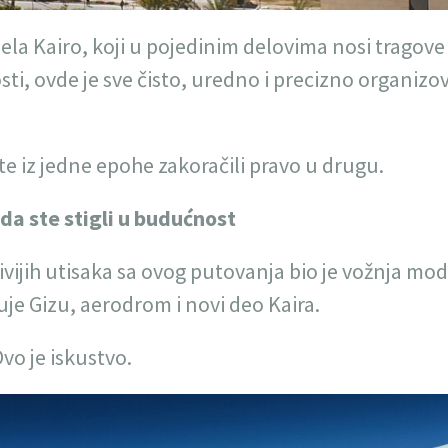
dela Kairo, koji u pojedinim delovima nosi trago
sti, ovde je sve čisto, uredno i precizno organizo
te iz jedne epohe zakoračili pravo u drugu.
 da ste stigli u budućnost
ivijih utisaka sa ovog putovanja bio je vožnja m
je Gizu, aerodrom i novi deo Kaira.
vo je iskustvo.