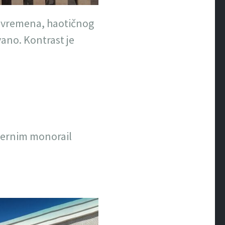
ve vremena, haotičnog
vano. Kontrast je
odernim monorail