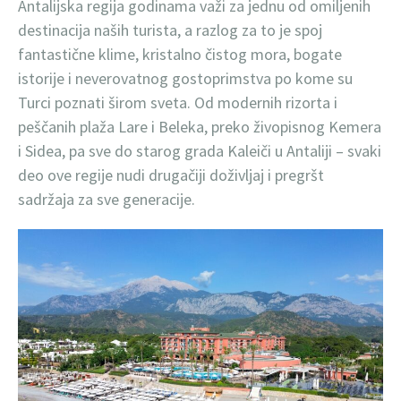
Antalijska regija godinama važi za jednu od omiljenih
destinacija naših turista, a razlog za to je spoj
fantastične klime, kristalno čistog mora, bogate
istorije i neverovatnog gostoprimstva po kome su
Turci poznati širom sveta. Od modernih rizorta i
peščanih plaža Lare i Beleka, preko živopisnog Kemera
i Sidea, pa sve do starog grada Kaleiči u Antaliji – svaki
deo ove regije nudi drugačiji doživljaj i pregršt
sadržaja za sve generacije.