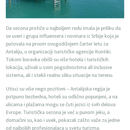
Da sezona protiče u najboljem redu imala je priliku da
se uveri i grupa influensera i novinara iz Srbije koja je
putovala na prvom ovogodišnjem čarter letu za
Antaliju, u organizaciji turističke agencije Kontiki.
Tokom boravka obišli su više hotela i turističkih
lokacija, uživali u svim pogodnostima all inclusive
sistema, ali i stekli realnu sliku situacije na terenu.
Utisci su više nego pozitivni – Antalijska regija je
potpuno bezbedna, hoteli su odlično popunjeni, a na
ulicama i plažama mogu se čuti jezici iz svih delova
Evrope. Turistička sezona je već u punom jeku, a
domaćini su, kao i uvek, pokazali zašto važe za jedne
od najboljih profesionalaca u svetu turizma.