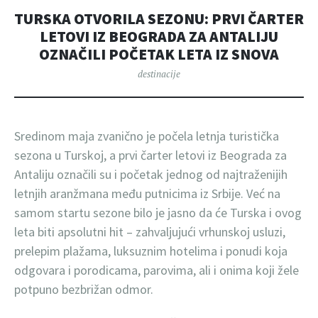
TURSKA OTVORILA SEZONU: PRVI ČARTER
LETOVI IZ BEOGRADA ZA ANTALIJU
OZNAČILI POČETAK LETA IZ SNOVA
destinacije
Sredinom maja zvanično je počela letnja turistička
sezona u Turskoj, a prvi čarter letovi iz Beograda za
Antaliju označili su i početak jednog od najtraženijih
letnjih aranžmana među putnicima iz Srbije. Već na
samom startu sezone bilo je jasno da će Turska i ovog
leta biti apsolutni hit – zahvaljujući vrhunskoj usluzi,
prelepim plažama, luksuznim hotelima i ponudi koja
odgovara i porodicama, parovima, ali i onima koji žele
potpuno bezbrižan odmor.