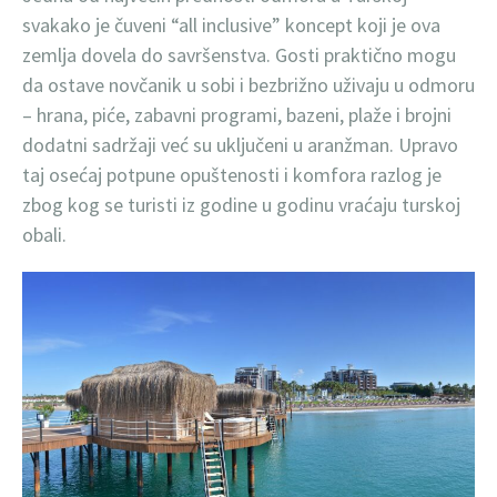
svakako je čuveni “all inclusive” koncept koji je ova
zemlja dovela do savršenstva. Gosti praktično mogu
da ostave novčanik u sobi i bezbrižno uživaju u odmoru
– hrana, piće, zabavni programi, bazeni, plaže i brojni
dodatni sadržaji već su uključeni u aranžman. Upravo
taj osećaj potpune opuštenosti i komfora razlog je
zbog kog se turisti iz godine u godinu vraćaju turskoj
obali.