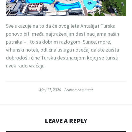
Sve ukazuje na to da će ovog leta Antalija i Turska
ponovo biti među najtraženijim destinacijama naših
putnika – i to sa dobrim razlogom. Sunce, more,
vrhunski hoteli, odlična usluga i osećaj da ste zaista
dobrodošli čine Tursku destinacijom kojoj se turisti
uvek rado vraćaju.
May 27, 2026
Leave a comment
LEAVE A REPLY