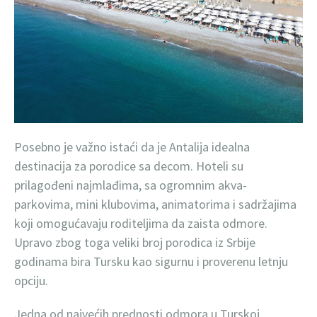
Posebno je važno istaći da je Antalija idealna
destinacija za porodice sa decom. Hoteli su
prilagođeni najmlađima, sa ogromnim akva-
parkovima, mini klubovima, animatorima i sadržajima
koji omogućavaju roditeljima da zaista odmore.
Upravo zbog toga veliki broj porodica iz Srbije
godinama bira Tursku kao sigurnu i proverenu letnju
opciju.
Jedna od najvećih prednosti odmora u Turskoj