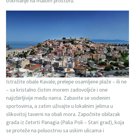
otkrivanje na malom prostoru.
Istražite obale Kavale; prelepe osamljene plaže – ili ne
– sa kristalno čistim morem zadovoljiće i one
najizbirljivije među nama. Zabavite se vodenim
sportovima, a zatim uživajte u lokalnim jelima u
slikovitoj taverni na obali mora. Započnite obilazak
grada iz četvrti Panagia (Palia Poli – Stari grad), koja
se proteže na poluostrvu sa uskim ulicama i