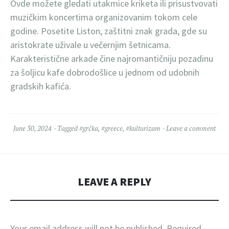
Ovde možete gledati utakmice kriketa ili prisustvovati
muzičkim koncertima organizovanim tokom cele
godine. Posetite Liston, zaštitni znak grada, gde su
aristokrate uživale u večernjim šetnicama.
Karakteristične arkade čine najromantičniju pozadinu
za šoljicu kafe dobrodošlice u jednom od udobnih
gradskih kafića.
June 30, 2024
Tagged
#grčka
,
#greece
,
#kulturizam
Leave a comment
LEAVE A REPLY
Your email address will not be published.
Required