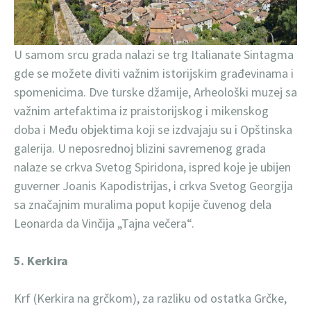
U samom srcu grada nalazi se trg Italianate Sintagma
gde se možete diviti važnim istorijskim građevinama i
spomenicima. Dve turske džamije, Arheološki muzej sa
važnim artefaktima iz praistorijskog i mikenskog
doba i Među objektima koji se izdvajaju su i Opštinska
galerija. U neposrednoj blizini savremenog grada
nalaze se crkva Svetog Spiridona, ispred koje je ubijen
guverner Joanis Kapodistrijas, i crkva Svetog Georgija
sa značajnim muralima poput kopije čuvenog dela
Leonarda da Vinčija „Tajna večera“.
5. Kerkira
Krf (Kerkira na grčkom), za razliku od ostatka Grčke,