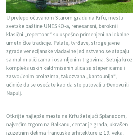
U prelepo očuvanom Starom gradu na Krfu, mestu
svetske baštine UNESKO-a, renesansni, barokni i
klasični „repertoar“ su uspešno primenjeni na lokalne
umetničke tradicije. Palate, tvrđave, stroge javne
zgrade venecijanske vladavine jedinstveno se stapaju
sa malim uličicama i osamljenim trgovima. Šetnja kroz
kompleks uskih kaldrmisanih ulica sa stepenicama i
zasvođenim prolazima, takozvana „kantounija“,
učiniće da se osećate kao da ste putovali u Đenovu ili
Napulj.
Otkrijte najlepša mesta na Krfu šetajući Splanadom,
najvećim trgom na Balkanu, centar je grada, ukrašen
izuzetnim delima francuske arhitekture iz 19. veka.