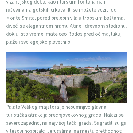
vizantijskog doba, kao i turskim fontanama i
ruševinama gotskih crkava. Ili se možete voziti do
Monte Smita, pored prelepih vila u tropskim baštama,
diveći se elegantnom hramu Atine i drevnom stadionu,
dok u isto vreme imate ceo Rodos pred očima, luku,
plaže i svo egejsko plavetnilo.
Palata Velikog majstora je nesumnjivo glavna
turistička atrakcija srednjovekovnog grada. Nalazi se
severozapadno, na najvišoj tački grada. Sagradili su ga
vitezovi hospitalci Jerusalima, na mestu prethodnog