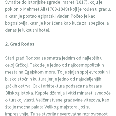
Svratite do istorijske zgrade Imaret (1817), koju je
poklonio Mehmet Ali (1769-1849) koji je rođen u gradu,
a kasnije postao egipatski vladar. Počeo je kao
bogoslovija, kasnije korišćena kao kuća za izbeglice, a
danas je luksuzni hotel.
2. Grad Rodos
Stari grad Rodosa se smatra jednim od najlepših u
celoj Grčkoj. Takođe je jedno od najkosmopolitskih
mesta na Egejskom moru. To je sjajan spoj evropskih i
bliskoistočnih kultura jer je jedno od najudaljenijih
grčkih ostrva. Čak i arhitektura podseća na bazare
Bliskog istoka. Kupole džamija i vitki minareti svedoče
o turskoj vlasti. Veličanstvene građevine vitezova, kao
što je moćna palata Velikog majstora, još su
impresivnije. Tu se stvorila neverovatna raznovrsnost