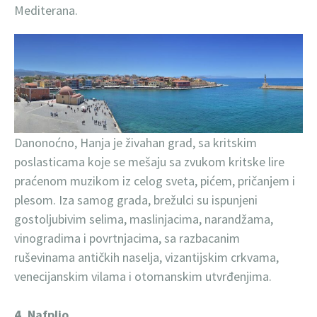
Mediterana.
Danonoćno, Hanja je živahan grad, sa kritskim
poslasticama koje se mešaju sa zvukom kritske lire
praćenom muzikom iz celog sveta, pićem, pričanjem i
plesom. Iza samog grada, brežulci su ispunjeni
gostoljubivim selima, maslinjacima, narandžama,
vinogradima i povrtnjacima, sa razbacanim
ruševinama antičkih naselja, vizantijskim crkvama,
venecijanskim vilama i otomanskim utvrđenjima.
4. Nafplio