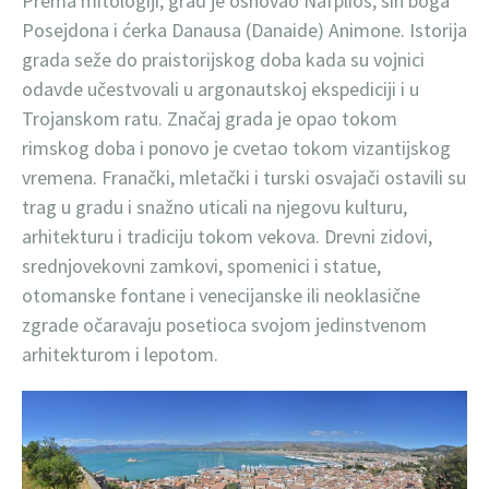
Prema mitologiji, grad je osnovao Nafplios, sin boga
Posejdona i ćerka Danausa (Danaide) Animone. Istorija
grada seže do praistorijskog doba kada su vojnici
odavde učestvovali u argonautskoj ekspediciji i u
Trojanskom ratu. Značaj grada je opao tokom
rimskog doba i ponovo je cvetao tokom vizantijskog
vremena. Franački, mletački i turski osvajači ostavili su
trag u gradu i snažno uticali na njegovu kulturu,
arhitekturu i tradiciju tokom vekova. Drevni zidovi,
srednjovekovni zamkovi, spomenici i statue,
otomanske fontane i venecijanske ili neoklasične
zgrade očaravaju posetioca svojom jedinstvenom
arhitekturom i lepotom.