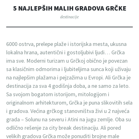
5 NAJLEPŠIH MALIH GRADOVA GRČKE
destinacije
6000 ostrva, prelepe plaže i istorijska mesta, ukusna
lokalna hrana, autentični i gostoljubivi ljudi… Grčka
ima sve. Moderni turizam u Grčkoj obično je povezan
sa klasičnim odmorima i ljubiteljima sunca koji uživaju
na najlepšim plažama i pejzažima u Evropi. Ali Grčka je
destinacija za sva 4 godišnja doba, a ne samo za leto.
Sa svojom bogatom istorijom, mitologijom i
originalnom arhitekturom, Grčka je puna slikovitih sela
i gradova. Većina grčkog stanovništva živi u 2 najveća
grada – Solunu na severu i Atini na jugu zemlje. Oba su
odlično rešenje za city break destinaciju. Ali pored
velikih gradova Grčka može ponuditi brojne male