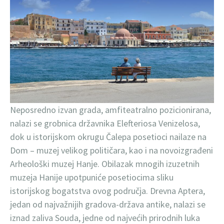
Neposredno izvan grada, amfiteatralno pozicionirana,
nalazi se grobnica državnika Elefteriosa Venizelosa,
dok u istorijskom okrugu Čalepa posetioci nailaze na
Dom – muzej velikog političara, kao i na novoizgrađeni
Arheološki muzej Hanje. Obilazak mnogih izuzetnih
muzeja Hanije upotpuniće posetiocima sliku
istorijskog bogatstva ovog područja. Drevna Aptera,
jedan od najvažnijih gradova-država antike, nalazi se
iznad zaliva Souda, jedne od najvećih prirodnih luka