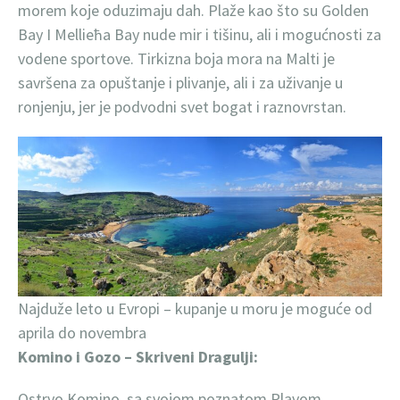
morem koje oduzimaju dah. Plaže kao što su Golden
Bay I Mellieħa Bay nude mir i tišinu, ali i mogućnosti za
vodene sportove. Tirkizna boja mora na Malti je
savršena za opuštanje i plivanje, ali i za uživanje u
ronjenju, jer je podvodni svet bogat i raznovrstan.
Najduže leto u Evropi – kupanje u moru je moguće od
aprila do novembra
Komino i Gozo – Skriveni Dragulji:
Ostrvo Komino, sa svojom poznatom Plavom