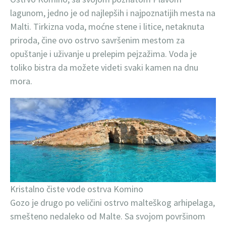
lagunom, jedno je od najlepših i najpoznatijih mesta na
Malti. Tirkizna voda, moćne stene i litice, netaknuta
priroda, čine ovo ostrvo savršenim mestom za
opuštanje i uživanje u prelepim pejzažima. Voda je
toliko bistra da možete videti svaki kamen na dnu
mora.
Kristalno čiste vode ostrva Komino
Gozo je drugo po veličini ostrvo malteškog arhipelaga,
smešteno nedaleko od Malte. Sa svojom površinom