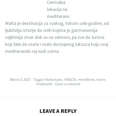
Centralna
lokacija na
mediteranu
Malta je destinacija za svakog, tokom cele godine, od
ljubitelja istorije do onih kojima je gastronomija
najbitnija stvar dok su na odmoru, pa sve do turista
koji žele da osete i malo dostupnog luksuza koju ovaj
mediteranski raj nudi svima.
March 3, 2025
Tagged
#kulturizam
,
#MALTA
,
#mediteran
,
#more
,
#visitmalta
Leave a comment
LEAVE A REPLY