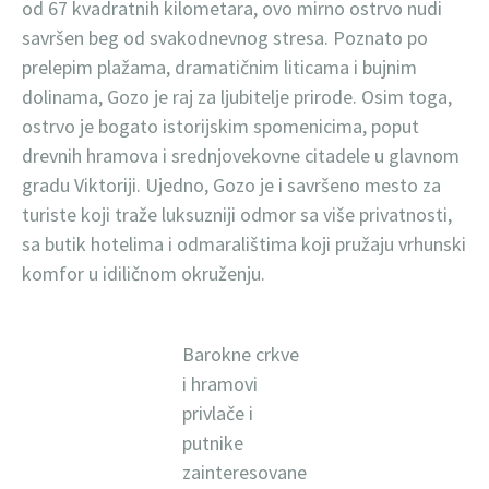
od 67 kvadratnih kilometara, ovo mirno ostrvo nudi
savršen beg od svakodnevnog stresa. Poznato po
prelepim plažama, dramatičnim liticama i bujnim
dolinama, Gozo je raj za ljubitelje prirode. Osim toga,
ostrvo je bogato istorijskim spomenicima, poput
drevnih hramova i srednjovekovne citadele u glavnom
gradu Viktoriji. Ujedno, Gozo je i savršeno mesto za
turiste koji traže luksuzniji odmor sa više privatnosti,
sa butik hotelima i odmaralištima koji pružaju vrhunski
komfor u idiličnom okruženju.
Barokne crkve
i hramovi
privlače i
putnike
zainteresovane