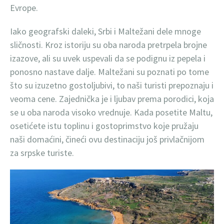
Evrope.
Iako geografski daleki, Srbi i Maltežani dele mnoge
sličnosti. Kroz istoriju su oba naroda pretrpela brojne
izazove, ali su uvek uspevali da se podignu iz pepela i
ponosno nastave dalje. Maltežani su poznati po tome
što su izuzetno gostoljubivi, to naši turisti prepoznaju i
veoma cene. Zajednička je i ljubav prema porodici, koja
se u oba naroda visoko vrednuje. Kada posetite Maltu,
osetićete istu toplinu i gostoprimstvo koje pružaju
naši domaćini, čineći ovu destinaciju još privlačnijom
za srpske turiste.