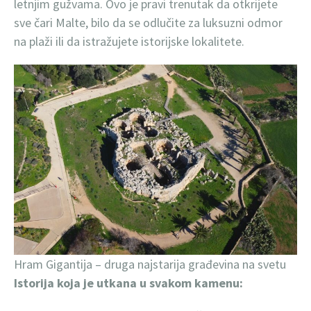
letnjim gužvama. Ovo je pravi trenutak da otkrijete
sve čari Malte, bilo da se odlučite za luksuzni odmor
na plaži ili da istražujete istorijske lokalitete.
Hram Gigantija – druga najstarija građevina na svetu
Istorija koja je utkana u svakom kamenu: