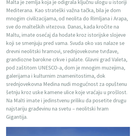
Malta je zemlja koja je odigrala ključnu ulogu u istoriji
Mediterana. Kao strateški važna tačka, bila je dom
mnogim civilizacijama, od neolita do Rimljana i Arapa,
sve do malteških vitezova. Danas, kada kročite na
Maltu, imate osećaj da hodate kroz istorijske slojeve
koji se smenjuju pred vama. Svuda oko vas nalaze se
drevni neolitski hramovi, srednjovekovne tvrđave,
grandiozne barokne crkve i palate. Glavni grad Valeta,
pod zaštitom UNESCO-a, dom je mnogim muzejima,
galerijama i kulturnim znamenitostima, dok
srednjovekovna Medina nudi mogućnost za opuštenu
šetnju kroz uske kamene ulice koje vraćaju u prošlost.
Na Malti imate i jedinstvenu priliku da posetite drugu
najstariju građevinu na svetu – neolitski hram
Gigantija.