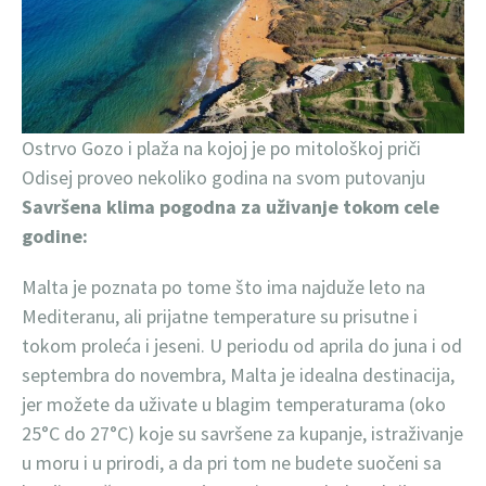
Ostrvo Gozo i plaža na kojoj je po mitološkoj priči
Odisej proveo nekoliko godina na svom putovanju
Savršena klima pogodna za uživanje tokom cele
godine:
Malta je poznata po tome što ima najduže leto na
Mediteranu, ali prijatne temperature su prisutne i
tokom proleća i jeseni. U periodu od aprila do juna i od
septembra do novembra, Malta je idealna destinacija,
jer možete da uživate u blagim temperaturama (oko
25°C do 27°C) koje su savršene za kupanje, istraživanje
u moru i u prirodi, a da pri tom ne budete suočeni sa