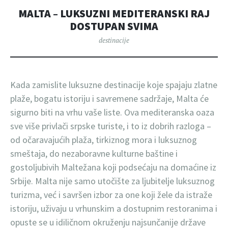
MALTA – LUKSUZNI MEDITERANSKI RAJ
DOSTUPAN SVIMA
destinacije
Kada zamislite luksuzne destinacije koje spajaju zlatne
plaže, bogatu istoriju i savremene sadržaje, Malta će
sigurno biti na vrhu vaše liste. Ova mediteranska oaza
sve više privlači srpske turiste, i to iz dobrih razloga –
od očaravajućih plaža, tirkiznog mora i luksuznog
smeštaja, do nezaboravne kulturne baštine i
gostoljubivih Maltežana koji podsećaju na domaćine iz
Srbije. Malta nije samo utočište za ljubitelje luksuznog
turizma, već i savršen izbor za one koji žele da istraže
istoriju, uživaju u vrhunskim a dostupnim restoranima i
opuste se u idiličnom okruženju najsunčanije države