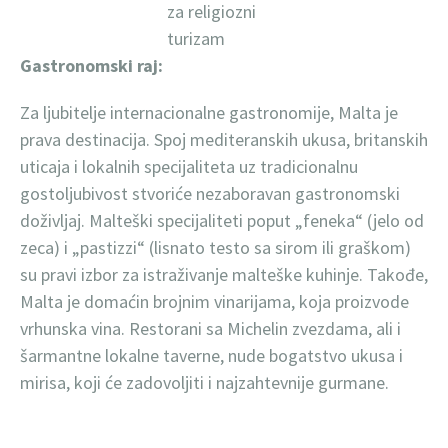
za religiozni
turizam
Gastronomski raj:
Za ljubitelje internacionalne gastronomije, Malta je
prava destinacija. Spoj mediteranskih ukusa, britanskih
uticaja i lokalnih specijaliteta uz tradicionalnu
gostoljubivost stvoriće nezaboravan gastronomski
doživljaj. Malteški specijaliteti poput „feneka“ (jelo od
zeca) i „pastizzi“ (lisnato testo sa sirom ili graškom)
su pravi izbor za istraživanje malteške kuhinje. Takođe,
Malta je domaćin brojnim vinarijama, koja proizvode
vrhunska vina. Restorani sa Michelin zvezdama, ali i
šarmantne lokalne taverne, nude bogatstvo ukusa i
mirisa, koji će zadovoljiti i najzahtevnije gurmane.