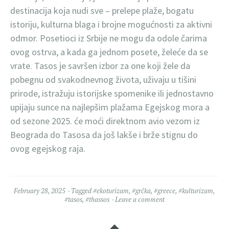
destinacija koja nudi sve – prelepe plaže, bogatu
istoriju, kulturna blaga i brojne mogućnosti za aktivni
odmor. Posetioci iz Srbije ne mogu da odole čarima
ovog ostrva, a kada ga jednom posete, želeće da se
vrate. Tasos je savršen izbor za one koji žele da
pobegnu od svakodnevnog života, uživaju u tišini
prirode, istražuju istorijske spomenike ili jednostavno
upijaju sunce na najlepšim plažama Egejskog mora a
od sezone 2025. će moći direktnom avio vezom iz
Beograda do Tasosa da još lakše i brže stignu do
ovog egejskog raja.
February 28, 2025
Tagged
#ekoturizam
,
#grčka
,
#greece
,
#kulturizam
,
#tasos
,
#thassos
Leave a comment