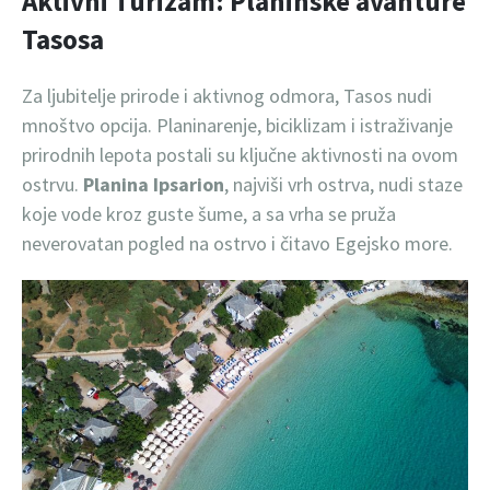
Aktivni Turizam: Planinske avanture
Tasosa
Za ljubitelje prirode i aktivnog odmora, Tasos nudi
mnoštvo opcija. Planinarenje, biciklizam i istraživanje
prirodnih lepota postali su ključne aktivnosti na ovom
ostrvu.
Planina Ipsarion
, najviši vrh ostrva, nudi staze
koje vode kroz guste šume, a sa vrha se pruža
neverovatan pogled na ostrvo i čitavo Egejsko more.