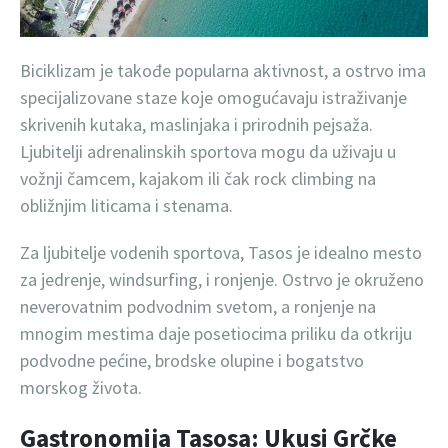
Biciklizam je takođe popularna aktivnost, a ostrvo ima
specijalizovane staze koje omogućavaju istraživanje
skrivenih kutaka, maslinjaka i prirodnih pejsaža.
Ljubitelji adrenalinskih sportova mogu da uživaju u
vožnji čamcem, kajakom ili čak rock climbing na
obližnjim liticama i stenama.
Za ljubitelje vodenih sportova, Tasos je idealno mesto
za jedrenje, windsurfing, i ronjenje. Ostrvo je okruženo
neverovatnim podvodnim svetom, a ronjenje na
mnogim mestima daje posetiocima priliku da otkriju
podvodne pećine, brodske olupine i bogatstvo
morskog života.
Gastronomija Tasosa: Ukusi Grčke