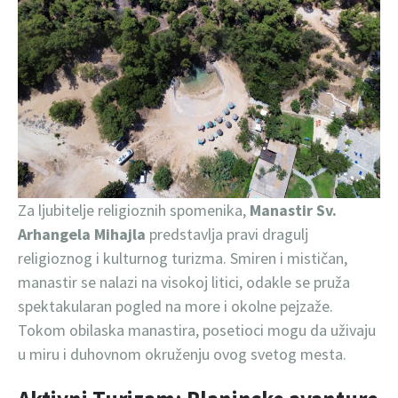
Za ljubitelje religioznih spomenika,
Manastir Sv.
Arhangela
Mihajla
predstavlja pravi dragulj
religioznog i kulturnog turizma. Smiren i mističan,
manastir se nalazi na visokoj litici, odakle se pruža
spektakularan pogled na more i okolne pejzaže.
Tokom obilaska manastira, posetioci mogu da uživaju
u miru i duhovnom okruženju ovog svetog mesta.