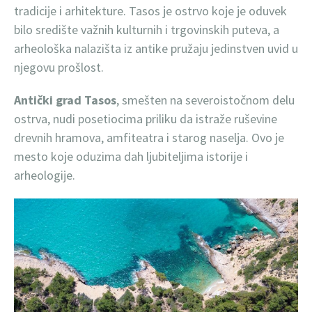
tradicije i arhitekture. Tasos je ostrvo koje je oduvek
bilo središte važnih kulturnih i trgovinskih puteva, a
arheološka nalazišta iz antike pružaju jedinstven uvid u
njegovu prošlost.
Antički grad Tasos
, smešten na severoistočnom delu
ostrva, nudi posetiocima priliku da istraže ruševine
drevnih hramova, amfiteatra i starog naselja. Ovo je
mesto koje oduzima dah ljubiteljima istorije i
arheologije.