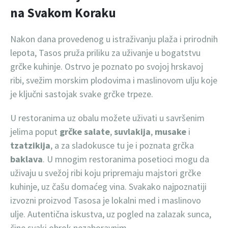
na Svakom Koraku
Nakon dana provedenog u istraživanju plaža i prirodnih
lepota, Tasos pruža priliku za uživanje u bogatstvu
grčke kuhinje. Ostrvo je poznato po svojoj hrskavoj
ribi, svežim morskim plodovima i maslinovom ulju koje
je ključni sastojak svake grčke trpeze.
U restoranima uz obalu možete uživati u savršenim
jelima poput
grčke salate
,
suvlakija
,
musake
i
tzatzikija
, a za sladokusce tu je i poznata grčka
baklava
. U mnogim restoranima posetioci mogu da
uživaju u svežoj ribi koju pripremaju majstori grčke
kuhinje, uz čašu domaćeg vina. Svakako najpoznatiji
izvozni proizvod Tasosa je lokalni med i maslinovo
ulje. Autentična iskustva, uz pogled na zalazak sunca,
čine svaki obrok nezaboravnim.