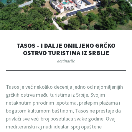
TASOS – I DALJE OMILJENO GRČKO
OSTRVO TURISTIMA IZ SRBIJE
destinacije
Tasos je već nekoliko decenija jedno od najomiljenijih
grčkih ostrva među turistima iz Srbije. Svojim
netaknutim prirodnim lepotama, prelepim plažama i
bogatom kulturnom baštinom, Tasos ne prestaje da
privlači sve veći broj posetilaca svake godine. Ovaj
mediteranski raj nudi idealan spoj opuštene