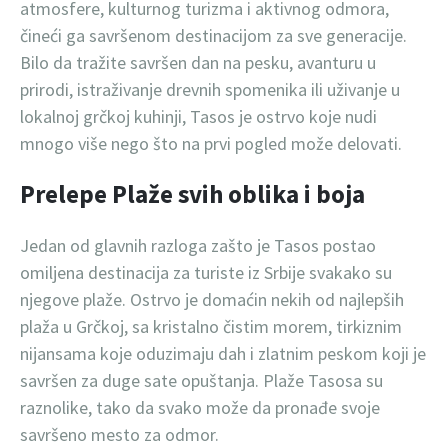
atmosfere, kulturnog turizma i aktivnog odmora,
čineći ga savršenom destinacijom za sve generacije.
Bilo da tražite savršen dan na pesku, avanturu u
prirodi, istraživanje drevnih spomenika ili uživanje u
lokalnoj grčkoj kuhinji, Tasos je ostrvo koje nudi
mnogo više nego što na prvi pogled može delovati.
Prelepe Plaže svih oblika i boja
Jedan od glavnih razloga zašto je Tasos postao
omiljena destinacija za turiste iz Srbije svakako su
njegove plaže. Ostrvo je domaćin nekih od najlepših
plaža u Grčkoj, sa kristalno čistim morem, tirkiznim
nijansama koje oduzimaju dah i zlatnim peskom koji je
savršen za duge sate opuštanja. Plaže Tasosa su
raznolike, tako da svako može da pronađe svoje
savršeno mesto za odmor.