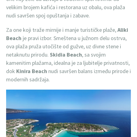
velikim brojem kafića i restorana uz obalu, ova plaža
nudi savršen spoj opuštanja i zabave.
Za one koji traže mirnije i manje turističke plaže,
Aliki
Beach
je pravi izbor. Smeštena u južnom delu ostrva,
ova plaža pruža utočište od gužve, uz divne stene i
netaknutu prirodu.
Skidia Beach
, sa svojim
kamenitim plažama, idealna je za ljubitelje privatnosti,
dok
Kinira Beach
nudi savršen balans između prirode i
modernih sadržaja.