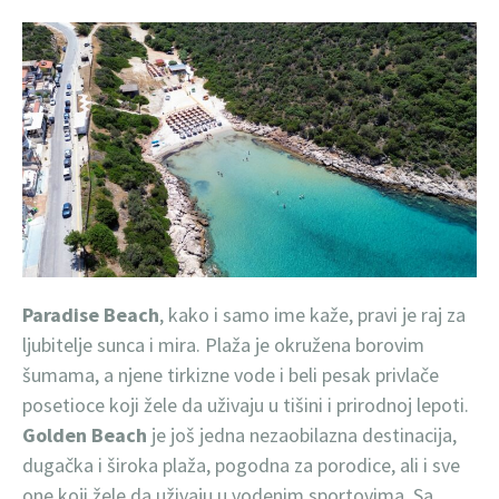
Paradise Beach
, kako i samo ime kaže, pravi je raj za
ljubitelje sunca i mira. Plaža je okružena borovim
šumama, a njene tirkizne vode i beli pesak privlače
posetioce koji žele da uživaju u tišini i prirodnoj lepoti.
Golden Beach
je još jedna nezaobilazna destinacija,
dugačka i široka plaža, pogodna za porodice, ali i sve
one koji žele da uživaju u vodenim sportovima. Sa