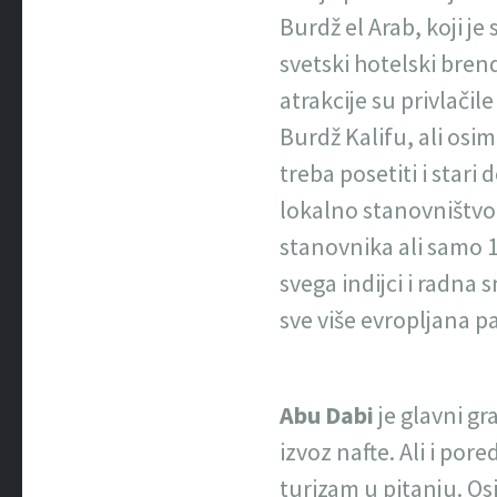
Burdž el Arab, koji j
svetski hotelski bren
atrakcije su privlačil
Burdž Kalifu, ali osi
treba posetiti i stari d
lokalno stanovništvo.
stanovnika ali samo 1
svega indijci i radna 
sve više evropljana pa
Abu Dabi
je glavni gr
izvoz nafte. Ali i pore
turizam u pitanju. Os