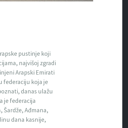
rapske pustinje koji
cijama, najvišoj zgradi
njeni Arapski Emirati
u federaciju koja je
 poznati, danas ulažu
a je federacija
ja, Šardže, Ađmana,
dinu dana kasnije,