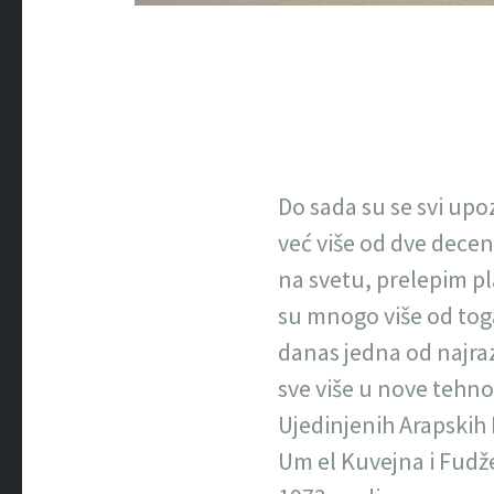
Do sada su se svi upo
već više od dve deceni
na svetu, prelepim pl
su mnogo više od toga 
danas jedna od najraz
sve više u nove tehnol
Ujedinjenih Arapskih 
Um el Kuvejna i Fudže