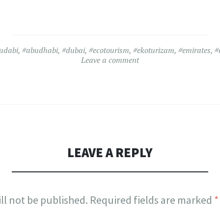
udabi
,
#abudhabi
,
#dubai
,
#ecotourism
,
#ekoturizam
,
#emirates
,
#
Leave a comment
LEAVE A REPLY
ll not be published.
Required fields are marked
*