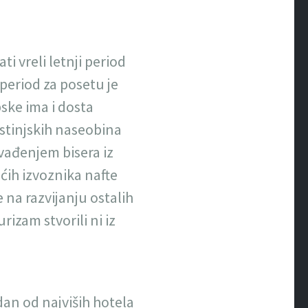
i vreli letnji period
period za posetu je
pske ima i dosta
ustinjskih naseobina
vađenjem bisera iz
ćih izvoznika nafte
 na razvijanju ostalih
rizam stvorili ni iz
dan od najviših hotela