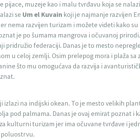
ne pijace, muzeje kao i malu tvrđavu koja se nalaz
alazi se
Um el Kuvain
koji je najmanje razvijen E
r nema razvijen turizam i možete videti kako su E
 Poznat je po šumama mangrova i očuvanoj prirodi
nji pridružio federaciji. Danas je to mesto nepreg
mom u celoj zemlji. Osim prelepog mora i plaža sa
lanine što mu omogućava da razvija i avanturističk
znat.
ji izlazi na indijski okean. To je mesto velikih pla
olja pod palmama. Danas je ovaj emirat poznat i 
 za kulturni turizam jer ima očuvane tvrđave i jedn
 poluostrvu.