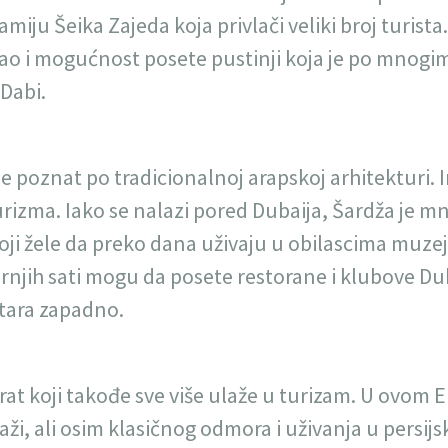
miju Šeika Zajeda koja privlači veliki broj turista
 kao i mogućnost posete pustinji koja je po mnog
 Dabi.
i je poznat po tradicionalnoj arapskoj arhitekturi
rizma. Iako se nalazi pored Dubaija, Šardža je mno
 koji žele da preko dana uživaju u obilascima muze
rnjih sati mogu da posete restorane i klubove Duba
tara zapadno.
rat koji takođe sve više ulaže u turizam. U ovom E
aži, ali osim klasičnog odmora i uživanja u persi