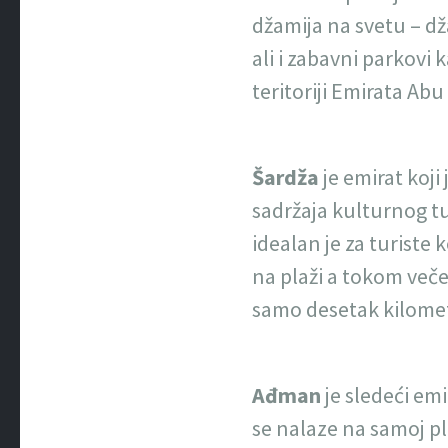
džamija na svetu – dža
ali i zabavni parkovi
teritoriji Emirata Abu
Šardža
je emirat koj
sadržaja kulturnog tu
idealan je za turiste
na plaži a tokom veče
samo desetak kilome
Ađman
je sledeći emi
se nalaze na samoj pl