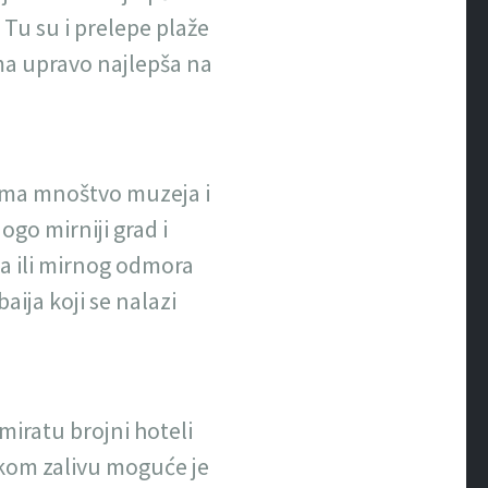
. Tu su i prelepe plaže
ima upravo najlepša na
. Ima mnoštvo muzeja i
go mirniji grad i
ja ili mirnog odmora
ija koji se nalazi
miratu brojni hoteli
jskom zalivu moguće je