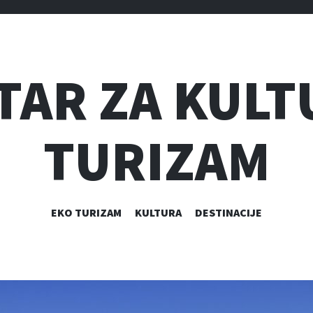
TAR ZA KULT
TURIZAM
SKIP
EKO TURIZAM
KULTURA
DESTINACIJE
TO
CONTENT