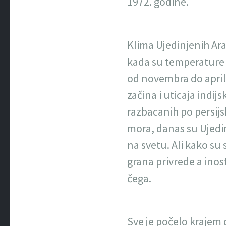
1972. godine.
Klima Ujedinjenih Arap
kada su temperature n
od novembra do aprila
začina i uticaja indi
razbacanih po persijs
mora, danas su Ujedin
na svetu. Ali kako su
grana privrede a inost
čega.
Sve je počelo krajem 