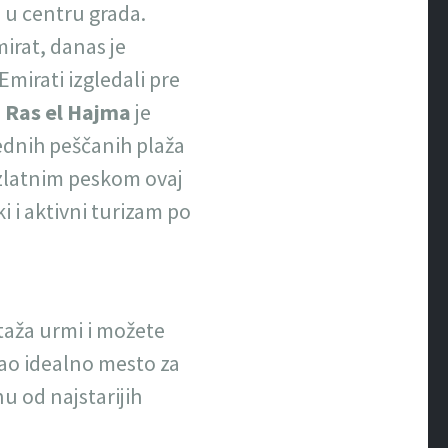
i u centru grada.
mirat, danas je
mirati izgledali pre
.
Ras el Hajma
je
lednih peščanih plaža
 zlatnim peskom ovaj
i i aktivni turizam po
ntaža urmi i možete
kao idealno mesto za
u od najstarijih