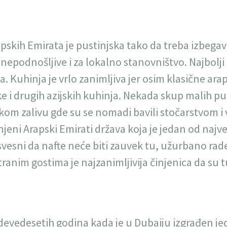
skih Emirata je pustinjska tako da treba izbegavat
epodnošljive i za lokalno stanovništvo. Najbolji 
. Kuhinja je vrlo zanimljiva jer osim klasične ara
jske i drugih azijskih kuhinja. Nekada skup malih p
kom zalivu gde su se nomadi bavili stočarstvom i 
jeni Arapski Emirati država koja je jedan od najve
 svesni da nafte neće biti zauvek tu, užurbano rade
ranim gostima je najzanimljivija činjenica da su tu
devedesetih godina kada je u Dubaiju izgrađen je