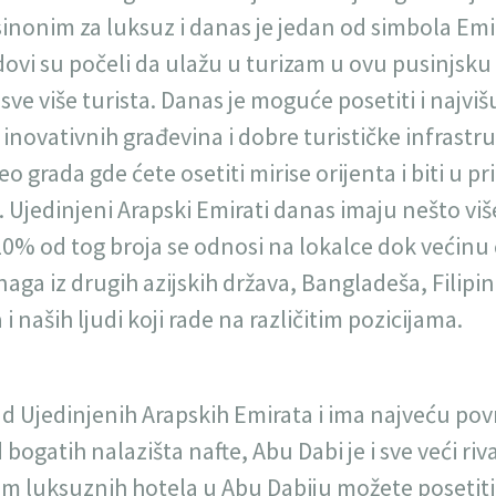
e sinonim za luksuz i danas je jedan od simbola Emi
dovi su počeli da ulažu u turizam u ovu pusinjsku
e sve više turista. Danas je moguće posetiti i najvi
m inovativnih građevina i dobre turističke infrast
eo grada gde ćete osetiti mirise orijenta i biti u pri
 Ujedinjeni Arapski Emirati danas imaju nešto viš
0% od tog broja se odnosi na lokalce dok većinu č
snaga iz drugih azijskih država, Bangladeša, Filipin
 i naših ljudi koji rade na različitim pozicijama.
ad Ujedinjenih Arapskih Emirata i ima najveću povr
d bogatih nalazišta nafte, Abu Dabi je i sve veći ri
im luksuznih hotela u Abu Dabiju možete posetiti