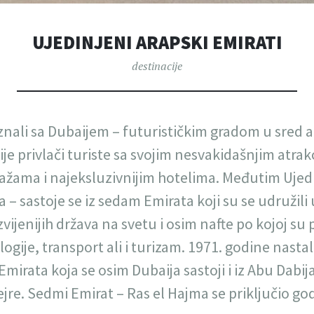
UJEDINJENI ARAPSKI EMIRATI
destinacije
znali sa Dubaijem – futurističkim gradom u sred a
je privlači turiste sa svojim nesvakidašnjim atrak
ažama i najeksluzivnijim hotelima. Međutim Ujedi
– sastoje se iz sedam Emirata koji su se udružili 
vijenijih država na svetu i osim nafte po kojoj su
ogije, transport ali i turizam. 1971. godine nastal
Emirata koja se osim Dubaija sastoji i iz Abu Dabi
jre. Sedmi Emirat – Ras el Hajma se priključio go