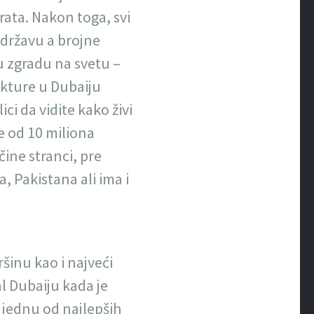
rata. Nakon toga, svi
 državu a brojne
šu zgradu na svetu –
rukture u Dubaiju
lici da vidite kako živi
e od 10 miliona
ine stranci, pre
a, Pakistana ali ima i
šinu kao i najveći
val Dubaiju kada je
 jednu od najlepših