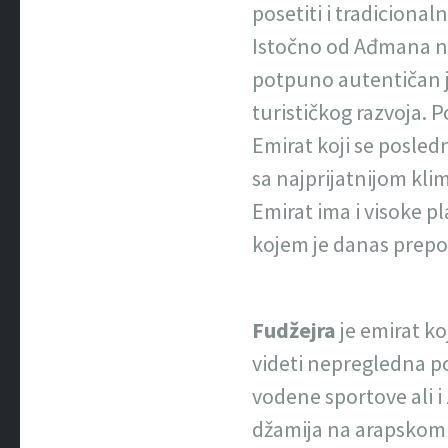
posetiti i tradicional
Istočno od Ađmana n
potpuno autentičan je
turističkog razvoja.
Emirat koji se posled
sa najprijatnijom kli
Emirat ima i visoke p
kojem je danas prepo
Fudžejra
je emirat ko
videti nepregledna p
vodene sportove ali i
džamija na arapskom