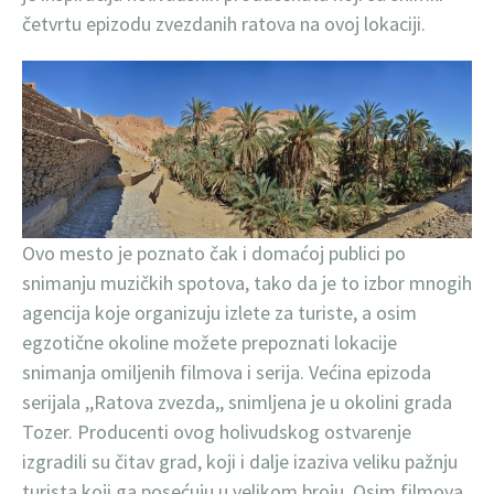
četvrtu epizodu zvezdanih ratova na ovoj lokaciji.
Ovo mesto je poznato čak i domaćoj publici po
snimanju muzičkih spotova, tako da je to izbor mnogih
agencija koje organizuju izlete za turiste, a osim
egzotične okoline možete prepoznati lokacije
snimanja omiljenih filmova i serija. Većina epizoda
serijala ,,Ratova zvezda,, snimljena je u okolini grada
Tozer. Producenti ovog holivudskog ostvarenje
izgradili su čitav grad, koji i dalje izaziva veliku pažnju
turista koji ga posećuju u velikom broju. Osim filmova