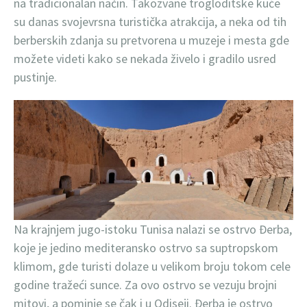
na tradicionalan način. Takozvane trogloditske kuće
su danas svojevrsna turistička atrakcija, a neka od tih
berberskih zdanja su pretvorena u muzeje i mesta gde
možete videti kako se nekada živelo i gradilo usred
pustinje.
Na krajnjem jugo-istoku Tunisa nalazi se ostrvo Đerba,
koje je jedino mediteransko ostrvo sa suptropskom
klimom, gde turisti dolaze u velikom broju tokom cele
godine tražeći sunce. Za ovo ostrvo se vezuju brojni
mitovi, a pominje se čak i u Odiseji. Đerba je ostrvo