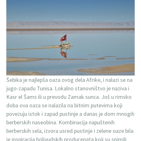
Šebika je najlepša oaza ovog dela Afrike, i nalazi se na
jugo-zapadu Tunisa. Lokalno stanovništvo je naziva i
Kasr el Šams ili u prevodu Zamak sunca. Još u rimsko
doba ova oaza se nalazila na bitnim putevima koji
povezuju istok i zapad pustinje a danas je dom mnogih
berberskih naseobina. Kombinacija napuštenih
berberskih sela, izvora usred pustinje i zelene oaze bila
je inspiracija holivudskih producenata koji su snimili