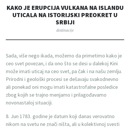
KAKO JE ERUPCIJA VULKANA NA ISLANDU
UTICALA NA ISTORIJSKI PREOKRET U
SRBIJI
destinacije
Sada, više nego ikada, možemo da primetimo kako je
ceo svet povezan, i da ono što se desi u dalekoj Kini
može imati uticaj na ceo svet, pa čak i na našu zemlju.
Prirodni i geološki procesi se dešavaju svakodnevno
ali ponekad oni mogu imati katastrofalne posledice
zbog kojih se trajno menjamo i prilagođavamo
novonastaloj situaciji.
8. Jun 1783. godine je datum koji danas verovatno
nikom na svetu ne znači ništa, ali u kolektivnoj svesti