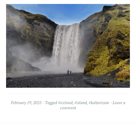
February 19, 2025
Tagged
#iceland
,
#island
,
#kulturizam
Leave a
comment