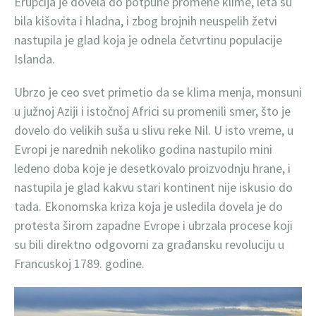
Erupcija je dovela do potpune promene klime, leta su
bila kišovita i hladna, i zbog brojnih neuspelih žetvi
nastupila je glad koja je odnela četvrtinu populacije
Islanda.
Ubrzo je ceo svet primetio da se klima menja, monsuni
u južnoj Aziji i istočnoj Africi su promenili smer, što je
dovelo do velikih suša u slivu reke Nil. U isto vreme, u
Evropi je narednih nekoliko godina nastupilo mini
ledeno doba koje je desetkovalo proizvodnju hrane, i
nastupila je glad kakvu stari kontinent nije iskusio do
tada. Ekonomska kriza koja je usledila dovela je do
protesta širom zapadne Evrope i ubrzala procese koji
su bili direktno odgovorni za građansku revoluciju u
Francuskoj 1789. godine.