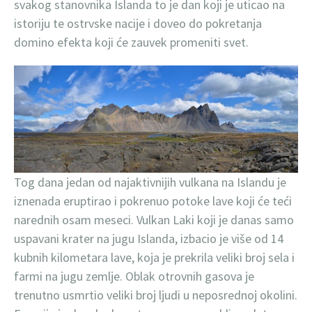
svakog stanovnika Islanda to je dan koji je uticao na
istoriju te ostrvske nacije i doveo do pokretanja
domino efekta koji će zauvek promeniti svet.
Tog dana jedan od najaktivnijih vulkana na Islandu je
iznenada eruptirao i pokrenuo potoke lave koji će teći
narednih osam meseci. Vulkan Laki koji je danas samo
uspavani krater na jugu Islanda, izbacio je više od 14
kubnih kilometara lave, koja je prekrila veliki broj sela i
farmi na jugu zemlje. Oblak otrovnih gasova je
trenutno usmrtio veliki broj ljudi u neposrednoj okolini.