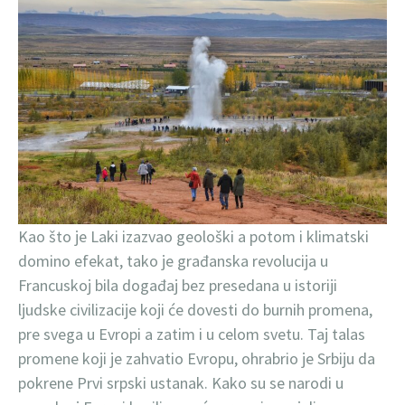
Kao što je Laki izazvao geološki a potom i klimatski
domino efekat, tako je građanska revolucija u
Francuskoj bila događaj bez presedana u istoriji
ljudske civilizacije koji će dovesti do burnih promena,
pre svega u Evropi a zatim i u celom svetu. Taj talas
promene koji je zahvatio Evropu, ohrabrio je Srbiju da
pokrene Prvi srpski ustanak. Kako su se narodi u