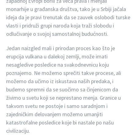
zapadnoj Evropi borili za veća prava i menjali
monarhije u građanska društva, tako je u Srbiji jačala
ideja da je pravi trenutak da se zauvek oslobodi turske
vlasti i pridruži grupi naroda koja traži slobodu i
odlučivanje o svojoj samostalnoj budućnosti.
Jedan naizgled mali i prirodan proces kao što je
erupcija vulkana u dalekoj zemlji, može imati
nesagledive posledice na svakodnevnicu koju
poznajemo. Ne možemo sprečiti takve procese, ali
možemo da učimo iz iskustava naših predaka, i
budemo spremni da se suočimo sa činjenicom da
živimo u svetu koji se neprestano menja. Granice u
takvom svetu ne postoje i samo saradnjom i
zajedničkim delovanjem možemo umanjiti
katastrofalne posledice koje bi nastale po našu
civilizaciju.