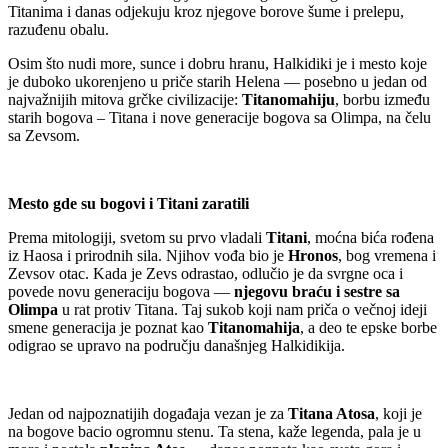
Titanima i danas odjekuju kroz njegove borove šume i prelepu,
razuđenu obalu.
Osim što nudi more, sunce i dobru hranu, Halkidiki je i mesto koje
je duboko ukorenjeno u priče starih Helena — posebno u jedan od
najvažnijih mitova grčke civilizacije:
Titanomahiju
, borbu između
starih bogova – Titana i nove generacije bogova sa Olimpa, na čelu
sa Zevsom.
Mesto gde su bogovi i Titani zaratili
Prema mitologiji, svetom su prvo vladali
Titani
, moćna bića rođena
iz Haosa i prirodnih sila. Njihov vođa bio je
Hronos
, bog vremena i
Zevsov otac. Kada je Zevs odrastao, odlučio je da svrgne oca i
povede novu generaciju bogova —
njegovu braću i sestre sa
Olimpa
u rat protiv Titana. Taj sukob koji nam priča o večnoj ideji
smene generacija je poznat kao
Titanomahija
, a deo te epske borbe
odigrao se upravo na području današnjeg Halkidikija.
Jedan od najpoznatijih događaja vezan je za
Titana Atosa
, koji je
na bogove bacio ogromnu stenu. Ta stena, kaže legenda, pala je u