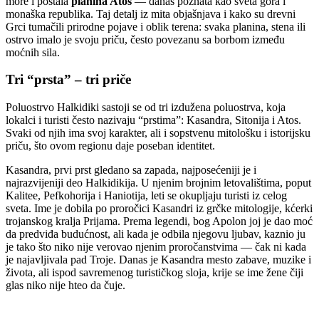
more i postala
planina Atos
— danas poznata kao sveta gora i
monaška republika. Taj detalj iz mita objašnjava i kako su drevni
Grci tumačili prirodne pojave i oblik terena: svaka planina, stena ili
ostrvo imalo je svoju priču, često povezanu sa borbom između
moćnih sila.
Tri “prsta” – tri priče
Poluostrvo Halkidiki sastoji se od tri izdužena poluostrva, koja
lokalci i turisti često nazivaju “prstima”: Kasandra, Sitonija i Atos.
Svaki od njih ima svoj karakter, ali i sopstvenu mitološku i istorijsku
priču, što ovom regionu daje poseban identitet.
Kasandra, prvi prst gledano sa zapada, najposećeniji je i
najrazvijeniji deo Halkidikija. U njenim brojnim letovalištima, poput
Kalitee, Pefkohorija i Haniotija, leti se okupljaju turisti iz celog
sveta. Ime je dobila po proročici Kasandri iz grčke mitologije, kćerki
trojanskog kralja Prijama. Prema legendi, bog Apolon joj je dao moć
da predviđa budućnost, ali kada je odbila njegovu ljubav, kaznio ju
je tako što niko nije verovao njenim proročanstvima — čak ni kada
je najavljivala pad Troje. Danas je Kasandra mesto zabave, muzike i
života, ali ispod savremenog turističkog sloja, krije se ime žene čiji
glas niko nije hteo da čuje.