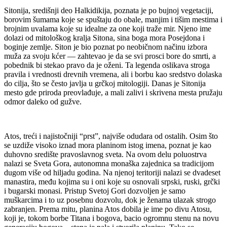
Sitonija, središnji deo Halkidikija, poznata je po bujnoj vegetaciji,
borovim šumama koje se spuštaju do obale, manjim i tišim mestima i
brojnim uvalama koje su idealne za one koji traže mir. Njeno ime
dolazi od mitološkog kralja Sitona, sina boga mora Posejdona i
boginje zemlje. Siton je bio poznat po neobičnom načinu izbora
muža za svoju kćer — zahtevao je da se svi prosci bore do smrti, a
pobednik bi stekao pravo da je oženi. Ta legenda oslikava stroga
pravila i vrednosti drevnih vremena, ali i borbu kao sredstvo dolaska
do cilja, što se često javlja u grčkoj mitologiji. Danas je Sitonija
mesto gde priroda preovlađuje, a mali zalivi i skrivena mesta pružaju
odmor daleko od gužve.
Atos, treći i najistočniji “prst”, najviše odudara od ostalih. Osim što
se uzdiže visoko iznad mora planinom istog imena, poznat je kao
duhovno središte pravoslavnog sveta. Na ovom delu poluostrva
nalazi se Sveta Gora, autonomna monaška zajednica sa tradicijom
dugom više od hiljadu godina. Na njenoj teritoriji nalazi se dvadeset
manastira, među kojima su i oni koje su osnovali srpski, ruski, grčki
i bugarski monasi. Pristup Svetoj Gori dozvoljen je samo
muškarcima i to uz posebnu dozvolu, dok je ženama ulazak strogo
zabranjen. Prema mitu, planina Atos dobila je ime po divu Atosu,
koji je, tokom borbe Titana i bogova, bacio ogromnu stenu na novu