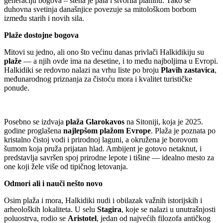
generaciju bogova – stena je pala i stvorila planinu. Tako se
duhovna svetinja današnjice povezuje sa mitološkom borbom
između starih i novih sila.
Plaže dostojne bogova
Mitovi su jedno, ali ono što većinu danas privlači Halkidikiju su
plaže
— a njih ovde ima na desetine, i to među najboljima u Evropi.
Halkidiki se redovno nalazi na vrhu liste po broju
Plavih zastavica
,
međunarodnog priznanja za čistoću mora i kvalitet turističke
ponude.
Posebno se izdvaja
plaža Glarokavos
na Sitoniji, koja je 2025.
godine proglašena
najlepšom plažom Evrope
. Plaža je poznata po
kristalno čistoj vodi i prirodnoj laguni, a okružena je borovom
šumom koja pruža prijatan hlad. Ambijent je gotovo netaknut, i
predstavlja savršen spoj prirodne lepote i tišine — idealno mesto za
one koji žele više od tipičnog letovanja.
Odmori ali i nauči nešto novo
Osim plaža i mora, Halkidiki nudi i obilazak važnih istorijskih i
arheoloških lokaliteta. U selu
Stagira
, koje se nalazi u unutrašnjosti
poluostrva, rodio se
Aristotel
, jedan od najvećih filozofa antičkog