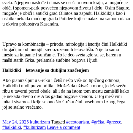
sveta. Njegovo nasleđe i danas se oseća u ovom kraju, a moguće je
obići i spomen-park posvećen njegovom životu i delu. Osim Stagire,
moguće je obići i antički grad Olintos na zapadu Halkidikija kao i
ostatke nekada moćnog grada Potidee koji se nalazi na samom ulazu
u okviru poluostrva Kasandra.
Upravo ta kombinacija – priroda, mitologija i istorija čini Halkidiki
drugačijim od mnogih sredozozemnih letovališta. Nije to samo
mesto za kupanje i sunčanje. To je deo sveta gde su se, barem u
mašti starih Grka, prelamale sudbine bogova i ljudi.
Halkidiki – letovanje sa dubljim značenjem
Ako planiraš put u Grčku i želiš nešto više od tipičnog odmora,
Halkidiki nudi pravu priliku. Možeš da uživaš u moru, jedeš svežu
ribu u taverni pored obale, ali i da na istom tom mestu zamisliš kako
je nekada davno div Atos gađao bogove stenom. U toj mešavini
mita i stvarnosti krije se ono što Grčku čini posebnom i zbog čega
joj se stalno vraćamo.
May 24, 2025
kulturizam
Tagged
#ecotourism
,
#grčka
,
#greece
,
#halkidiki
,
#kulturizam
Leave a comment