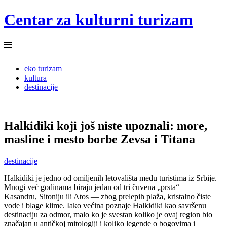
Centar za kulturni turizam
Menu
Skip
eko turizam
to
kultura
content
destinacije
Halkidiki koji još niste upoznali: more,
masline i mesto borbe Zevsa i Titana
destinacije
Halkidiki je jedno od omiljenih letovališta među turistima iz Srbije.
Mnogi već godinama biraju jedan od tri čuvena „prsta“ —
Kasandru, Sitoniju ili Atos — zbog prelepih plaža, kristalno čiste
vode i blage klime. Iako većina poznaje Halkidiki kao savršenu
destinaciju za odmor, malo ko je svestan koliko je ovaj region bio
značajan u antičkoj mitologiji i koliko legende o bogovima i