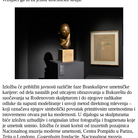
Izložba će približiti javnosti različite faze Brankušijeve umetničke
karijere: od dela nastalih pod uticajem obrazovanja u Bukureštu do
suočavanja sa Rodenovom skulpturom i do njegove radikalne
odluke da napusti modeliranje i usvoji metod direktnog mlevenja –
koji označava njegov simbolički povratak primitivnim umetnostima i
istovremeno otvara put ka modernosti. U dijalogu sa skulpturama
biće izložen uzbudljiv i originalan izbor fotografija i fragmenata koje
je umetnik snimio. Izložba će imati koristi od izuzetnih pozajmica
Nacionalnog muzeja moderne umetnosti, Centra Pompidu u Parizu,
Tejta u Londonu, Gugenhajm fondacije, Nacionalnog muzeja