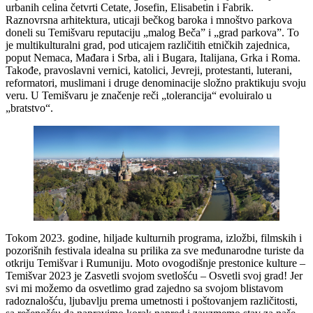
urbanih celina četvrti Cetate, Josefin, Elisabetin i Fabrik.
Raznovrsna arhitektura, uticaji bečkog baroka i mnoštvo parkova
doneli su Temišvaru reputaciju „malog Beča” i „grad parkova”. To
je multikulturalni grad, pod uticajem različitih etničkih zajednica,
poput Nemaca, Mađara i Srba, ali i Bugara, Italijana, Grka i Roma.
Takođe, pravoslavni vernici, katolici, Jevreji, protestanti, luterani,
reformatori, muslimani i druge denominacije složno praktikuju svoju
veru. U Temišvaru je značenje reči „tolerancija“ evoluiralo u
„bratstvo“.
Tokom 2023. godine, hiljade kulturnih programa, izložbi, filmskih i
pozorišnih festivala idealna su prilika za sve međunarodne turiste da
otkriju Temišvar i Rumuniju. Moto ovogodišnje prestonice kulture –
Temišvar 2023 je Zasvetli svojom svetlošću – Osvetli svoj grad! Jer
svi mi možemo da osvetlimo grad zajedno sa svojom blistavom
radoznalošću, ljubavlju prema umetnosti i poštovanjem različitosti,