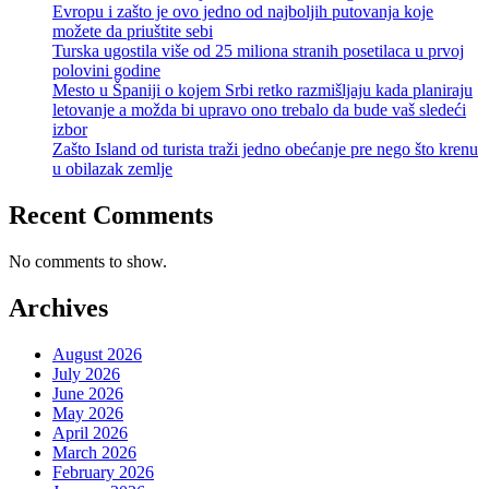
Evropu i zašto je ovo jedno od najboljih putovanja koje
možete da priuštite sebi
Turska ugostila više od 25 miliona stranih posetilaca u prvoj
polovini godine
Mesto u Španiji o kojem Srbi retko razmišljaju kada planiraju
letovanje a možda bi upravo ono trebalo da bude vaš sledeći
izbor
Zašto Island od turista traži jedno obećanje pre nego što krenu
u obilazak zemlje
Recent Comments
No comments to show.
Archives
August 2026
July 2026
June 2026
May 2026
April 2026
March 2026
February 2026