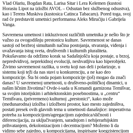
Vlad Olariu, Bogdan Rata, Larisa Sitar i Lera Kelemen (kustosi
Horasiu Lipot na izložbi AVOL – Odsutan bez službenog odsustva),
kao i Terens Muskiva (kustosica Catinca Tabacaru). Pored toga, svoj
rad će predstaviti umetnici performansa Aleks Mirućiju i Gabrijela
Vanga.
Savremena umetnost i inkluzivnost različitih umetnika je nešto što je
važno za ovogodišnju prestonicu kulture. Savremenost se danas
sastoji od bezbroj simultanih načina postojanja, stvaranja, viđenja i
uvažavanja istog sveta, društvenih i kulturnih pluraliteta.
Pokušavamo da održimo korak sa Sadašnjošću koja postaje, u brzoj,
nepredvidivoj, neprekidnoj evoluciji, neshvatljiva kao hiperobjekt.
Živimo savremenost razlika, u svetu koji nas deli i polarizuje, u
sistemu koji teži da nas stavi u konkurenciju, a ne kao deo
kompozicije. Šta bi onda pojam kompozicije (još) mogao da znači
danas? U savremenoj umetnosti, u društveno-političkoj dinamici, u
našim ličnim životima? Ovde-i-sada u Komandi garnizona Temišvar,
sa svojim istorijskim i arhitektonskim posebnostima, u „centru“
Temišvara, (privremeno) kulturnoj „prestonici“, kako može
(međunarodna) izložba i izložbeni prostor, kao mesto zajedništva,
postati presek ovih glavnih tema u umetnosti današnjice: imperativna
potreba za kompozicijom/agregacijom zajednica/sličnosti i
diferencijacija, za uključivanjem, saradnjom i nehijerarhijskim
prihvatanjem, dekolonizacijom i decentracijom? Možemo li da
vidimo sebe zajedno, u kompozicijama, inspirisane koegzistencijom