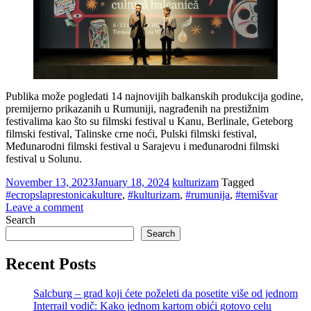
Publika može pogledati 14 najnovijih balkanskih produkcija godine,
premijerno prikazanih u Rumuniji, nagrađenih na prestižnim
festivalima kao što su filmski festival u Kanu, Berlinale, Geteborg
filmski festival, Talinske crne noći, Pulski filmski festival,
Međunarodni filmski festival u Sarajevu i međunarodni filmski
festival u Solunu.
November 13, 2023
January 18, 2024
kulturizam
Tagged
#ecropslaprestonicakulture
,
#kulturizam
,
#rumunija
,
#temišvar
Leave a comment
Widgets
Search
Search
Recent Posts
Salcburg – grad koji ćete poželeti da posetite više od jednom
Interrail vodič: Kako jednom kartom obići gotovo celu