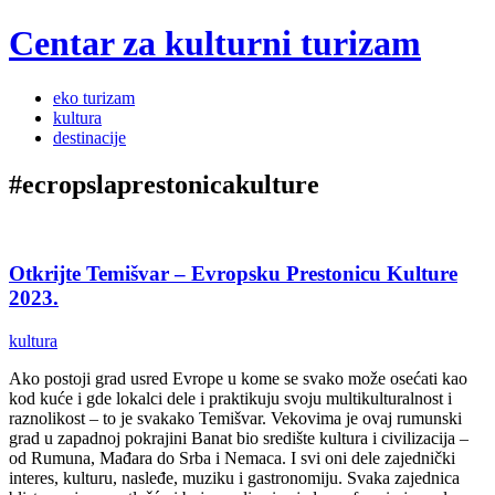
Centar za kulturni turizam
Menu
Skip
eko turizam
to
kultura
content
destinacije
#ecropslaprestonicakulture
Otkrijte Temišvar – Evropsku Prestonicu Kulture
2023.
kultura
Ako postoji grad usred Evrope u kome se svako može osećati kao
kod kuće i gde lokalci dele i praktikuju svoju multikulturalnost i
raznolikost – to je svakako Temišvar. Vekovima je ovaj rumunski
grad u zapadnoj pokrajini Banat bio središte kultura i civilizacija –
od Rumuna, Mađara do Srba i Nemaca. I svi oni dele zajednički
interes, kulturu, nasleđe, muziku i gastronomiju. Svaka zajednica