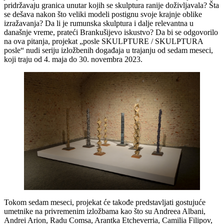
pridržavaju granica unutar kojih se skulptura ranije doživljavala? Šta
se dešava nakon što veliki modeli postignu svoje krajnje oblike
izražavanja? Da li je rumunska skulptura i dalje relevantna u
današnje vreme, prateći Brankušijevo iskustvo? Da bi se odgovorilo
na ova pitanja, projekat „posle SKULPTURE / SKULPTURA
posle“ nudi seriju izložbenih događaja u trajanju od sedam meseci,
koji traju od 4. maja do 30. novembra 2023.
Tokom sedam meseci, projekat će takođe predstavljati gostujuće
umetnike na privremenim izložbama kao što su Andreea Albani,
Andrei Arion, Radu Comsa, Arantka Etcheverria, Camilia Filipov,