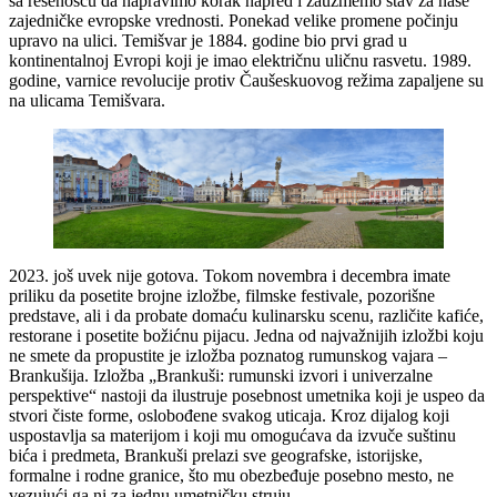
sa rešenošću da napravimo korak napred i zauzmemo stav za naše
zajedničke evropske vrednosti. Ponekad velike promene počinju
upravo na ulici. Temišvar je 1884. godine bio prvi grad u
kontinentalnoj Evropi koji je imao električnu uličnu rasvetu. 1989.
godine, varnice revolucije protiv Čaušeskuovog režima zapaljene su
na ulicama Temišvara.
2023. još uvek nije gotova. Tokom novembra i decembra imate
priliku da posetite brojne izložbe, filmske festivale, pozorišne
predstave, ali i da probate domaću kulinarsku scenu, različite kafiće,
restorane i posetite božićnu pijacu. Jedna od najvažnijih izložbi koju
ne smete da propustite je izložba poznatog rumunskog vajara –
Brankušija. Izložba „Brankuši: rumunski izvori i univerzalne
perspektive“ nastoji da ilustruje posebnost umetnika koji je uspeo da
stvori čiste forme, oslobođene svakog uticaja. Kroz dijalog koji
uspostavlja sa materijom i koji mu omogućava da izvuče suštinu
bića i predmeta, Brankuši prelazi sve geografske, istorijske,
formalne i rodne granice, što mu obezbeđuje posebno mesto, ne
vezujući ga ni za jednu umetničku struju.