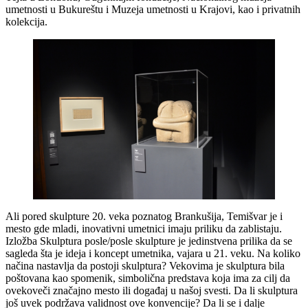
umetnosti u Bukureštu i Muzeja umetnosti u Krajovi, kao i privatnih
kolekcija.
Ali pored skulpture 20. veka poznatog Brankušija, Temišvar je i
mesto gde mladi, inovativni umetnici imaju priliku da zablistaju.
Izložba Skulptura posle/posle skulpture je jedinstvena prilika da se
sagleda šta je ideja i koncept umetnika, vajara u 21. veku. Na koliko
načina nastavlja da postoji skulptura? Vekovima je skulptura bila
poštovana kao spomenik, simbolična predstava koja ima za cilj da
ovekoveči značajno mesto ili događaj u našoj svesti. Da li skulptura
još uvek podržava validnost ove konvencije? Da li se i dalje