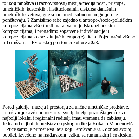
tolikog mnoštva (i raznovrsnosti) medija/medijalnosti, pristupa,
umetničkih, kustoskih i institucionalnih diskursa današnjih
umetničkih svetova, gde se oni međusobno ne negiraju i ne
poništavaju. ? Zamislimo sebe zajedno u antropo-/socio-političkim
kompozicijama višestrukih narativa, u ljudsko-neljudskim
kompozicijama, i pronađimo sopstvene individuacije u
kompozicijama koegzistirajućih tempor(e)aliteta. Pojedinačni višeboj
u Temišvaru – Evropskoj prestonici kulture 2023.
Pored galerija, muzeja i prostorija za ulične umetničke predstave,
Temišvar je savršeno mesto za sve ljubitelje pozorišta jer će svi
najbolji lokalni i regionalni reditelji imati vremena da zablistaju.
Jedna od najboljih predstava srpskog reditelja Kokana Mladenovića
– Ptice samo je primer kvaliteta koji Temišvar 2023. donosi svojoj
publici. Izvedeno na mađarskom jeziku, sa rumunskim i engleskim