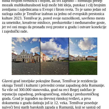
blista svojom svetlošću i bojom, ali svi zajedno – formiraju prelep
mozaik multikulturalnosti koji može biti ideja, putokaz i cilj brojnim
zemljama i zajednicama u Evropi i širom sveta. To je samo jedan od
razloga zašto je Temišvar izabran za jednu od evropskih prestonica
kulture 2023. Temišvar je, pored svoje raznolikosti, savršeno mesto
za umetnike, kreativne mislioce, preduzetnike i međunarodne goste,
jer svi oni mogu da pronađu svoj prostor u gradu i ostvare konekcije
i zajednički rade.
Glavni grad istorijske pokrajine Banat, Temišvar je rezidencija
okruga Temiš i kulturni i privredni centar zapadnog dela Rumunije.
Sa više od 300.000 stanovnika, grad na reci Begej zadržao je
reputaciju zapadnog, prekograničnog, mladog i preduzetničkog
grada. Grad je izgrađen na drevnoj rimskoj tvrđavi, a prva
dokumenta o gradu datiraju još iz 12. veka. Temišvar poseduje
najveći broj starih baroknih zgrada u Rumuniji, koji se sastoji od