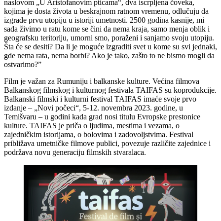
naslovom „U Aristofanovim pticama“, dva iscrpljena čoveka,
kojima je dosta života u beskrajnom ratnom vremenu, odlučuju da
izgrade prvu utopiju u istoriji umetnosti. 2500 godina kasnije, mi
sada živimo u ratu kome se čini da nema kraja, samo menja oblik i
geografsku teritoriju, umorni smo, poraženi i sanjamo svoju utopiju.
Šta će se desiti? Da li je moguće izgraditi svet u kome su svi jednaki,
gde nema rata, nema borbi? Ako je tako, zašto to ne bismo mogli da
ostvarimo?”
Film je važan za Rumuniju i balkanske kulture. Većina filmova
Balkanskog filmskog i kulturnog festivala TAIFAS su koprodukcije.
Balkanski filmski i kulturni festival TAIFAS imaće svoje prvo
izdanje – „Novi počeci“, 5-12. novembra 2023. godine, u
Temišvaru – u godini kada grad nosi titulu Evropske prestonice
kulture. TAIFAS je priča o ljudima, mestima i vezama, o
zajedničkim istorijama, o bolovima i zadovoljstvima. Festival
približava umetničke filmove publici, povezuje različite zajednice i
podržava novu generaciju filmskih stvaralaca.