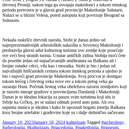
drevnoj Peoniji, nakon toga ga osvajaju makedonci a tokom rimskog
perioda pretvoren je u glavni grad provincije Makedonije Salutaris.
Nalazi se u blizini Velesa, pored autoputa koji povezuje Beograd sa
Solunom.
Nekada raskršće drevnih naroda, Stobi je danas jedno od
najreprezentativnijih arheoloških nalazišta u Severnoj Makedoniji i
predstavlja glavni adut kulturnog turizma ove zemlje koje posećuje
sve veći broj stranih turista. Unutar antičkih zidina Stobija moći ćete
da posetite jedan od najsačuvanijih amfiteatara na Balkanu ali i
brojne ostatke crkvi, vila kao i mozaika. Stobi je bio i jedan od
najvažnijih hrišćanskih centara tokom rimskog perioda a ujedno je
bio i najveći grad provincije Makedonija. Svoj procvat je dostigao
tokom trećeg i četvrtog veka nove ere a tokom petog veka ga
razaraju Huni. Početak šestog veka obeležava razorni zemljotres koji
je razorio mnoge gradove u provincijama Dardaniji i Makedoniji.
Danas je to idealna lokacija za pauzu svim turistima koji idu iz
Srbije ka Grčkoj, jer se nalazi odmah pored auto puta. Ali ova
usputna stanica je idealna i kako bi upoznali bogatu istoriju Balkana
kroz brojne artefakte i građevine koje su i dalje delimično sačuvane.
January 10, 2023
January 18, 2024
kulturizam
Tagged
#archeology
,
#arheologija
,
#kulturizam
,
#macedonia
,
#makedonija
,
#museum
,