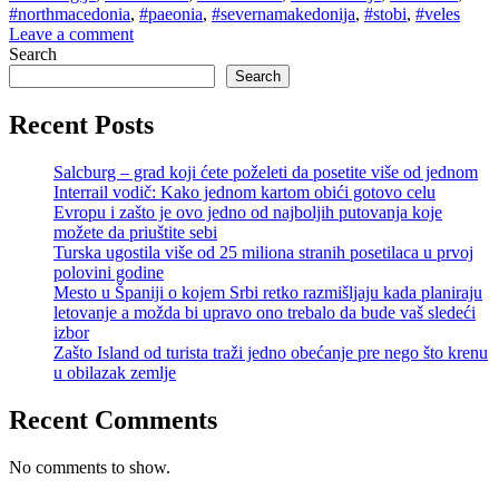
#northmacedonia
,
#paeonia
,
#severnamakedonija
,
#stobi
,
#veles
Leave a comment
Widgets
Search
Search
Recent Posts
Salcburg – grad koji ćete poželeti da posetite više od jednom
Interrail vodič: Kako jednom kartom obići gotovo celu
Evropu i zašto je ovo jedno od najboljih putovanja koje
možete da priuštite sebi
Turska ugostila više od 25 miliona stranih posetilaca u prvoj
polovini godine
Mesto u Španiji o kojem Srbi retko razmišljaju kada planiraju
letovanje a možda bi upravo ono trebalo da bude vaš sledeći
izbor
Zašto Island od turista traži jedno obećanje pre nego što krenu
u obilazak zemlje
Recent Comments
No comments to show.