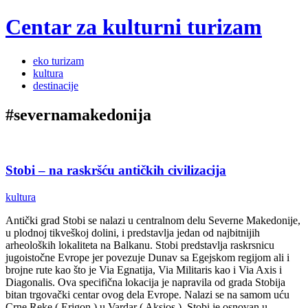
Centar za kulturni turizam
Menu
Skip
eko turizam
to
kultura
content
destinacije
#severnamakedonija
Stobi – na raskršću antičkih civilizacija
kultura
Antički grad Stobi se nalazi u centralnom delu Severne Makedonije,
u plodnoj tikveškoj dolini, i predstavlja jedan od najbitnijih
arheoloških lokaliteta na Balkanu. Stobi predstavlja raskrsnicu
jugoistočne Evrope jer povezuje Dunav sa Egejskom regijom ali i
brojne rute kao što je Via Egnatija, Via Militaris kao i Via Axis i
Diagonalis. Ova specifična lokacija je napravila od grada Stobija
bitan trgovački centar ovog dela Evrope. Nalazi se na samom uću
Crne Reke ( Erigon ) u Vardar ( Aksios ). Stobi je osnovan u