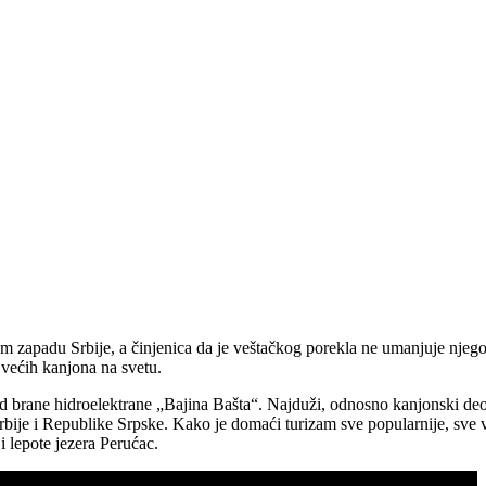
em zapadu Srbije, a činjenica da je veštačkog porekla ne umanjuje njeg
jvećih kanjona na svetu.
od brane hidroelektrane „Bajina Bašta“. Najduži, odnosno kanjonski deo 
bije i Republike Srpske. Kako je domaći turizam sve popularnije, sve već
i lepote jezera Perućac.