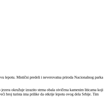
ovu lepotu. Mistični predeli i neverovatna priroda Nacionalnog parka
jezera okružuje izrazito strma obala oivičena kamenim liticama koji
i broj turista ima prilike da otkrije lepotu ovog dela Srbije. Tim