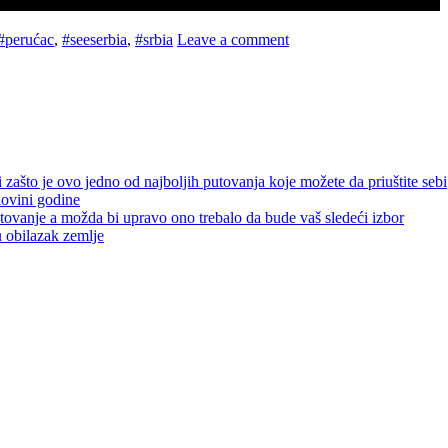
#perućac
,
#seeserbia
,
#srbia
Leave a comment
zašto je ovo jedno od najboljih putovanja koje možete da priuštite sebi
lovini godine
etovanje a možda bi upravo ono trebalo da bude vaš sledeći izbor
u obilazak zemlje