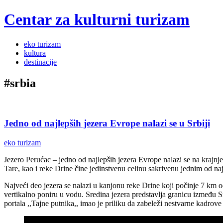
Centar za kulturni turizam
Menu
Skip
eko turizam
to
kultura
content
destinacije
#srbia
Jedno od najlepših jezera Evrope nalazi se u Srbiji
eko turizam
Jezero Perućac – jedno od najlepših jezera Evrope nalazi se na krajnj
Tare, kao i reke Drine čine jedinstvenu celinu sakrivenu jednim od na
Najveći deo jezera se nalazi u kanjonu reke Drine koji počinje 7 km 
vertikalno poniru u vodu. Sredina jezera predstavlja granicu između Sr
portala ,,Tajne putnika,, imao je priliku da zabeleži nestvarne kadrove 